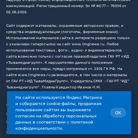
коммуникаций. Регистрационный номер: Эл № ФС77 — 76336 от
02.08.2019.
Сайт содержит материалы, охраняемые авторским правом, и
средства индивидуализации (логотипы, фирменные знаки).
Использование материалов сайта в интернете разрешено только
с указанием гиперссылки на сайт www.tmgnews.ru. Любое
использование текстовых, фото-, аудио- и видеоматериалов
сайта возможно только с согласия правообладателя ГАУ РТ «ИД
«Тывамедиагрупп». К нарушителям данного положения
применяются все меры, предусмотренные ст. 1301 ГК РФ. На
сайте www.tmgnews.ru размещаются, в том числе и материалы
от ГАУ РТ «ИД ТываМедиаГрупп». Учредитель СМИ －ГАУ РТ "ИД"
Тывамедиагрупп". Главный редактор Иванов Н.М.
На сайте используется Яндекс Метрика
и собираются cookie-файлы, продолжая
© 2026. Все права защищены.
12+
пользование сайтом вы выражаете
OK
Пользовательское соглашение
согласие на
обработку персональных
Использование cookie-файлов
данных
в соответствии с
политикой
конфиденциальности
.
Работает на