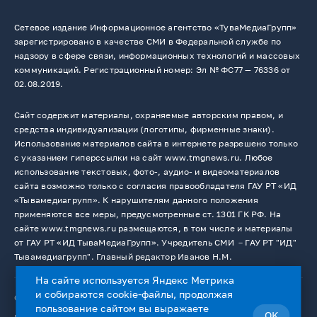
Сетевое издание Информационное агентство «ТуваМедиаГрупп»
зарегистрировано в качестве СМИ в Федеральной службе по
надзору в сфере связи, информационных технологий и массовых
коммуникаций. Регистрационный номер: Эл № ФС77 — 76336 от
02.08.2019.
Сайт содержит материалы, охраняемые авторским правом, и
средства индивидуализации (логотипы, фирменные знаки).
Использование материалов сайта в интернете разрешено только
с указанием гиперссылки на сайт www.tmgnews.ru. Любое
использование текстовых, фото-, аудио- и видеоматериалов
сайта возможно только с согласия правообладателя ГАУ РТ «ИД
«Тывамедиагрупп». К нарушителям данного положения
применяются все меры, предусмотренные ст. 1301 ГК РФ. На
сайте www.tmgnews.ru размещаются, в том числе и материалы
от ГАУ РТ «ИД ТываМедиаГрупп». Учредитель СМИ －ГАУ РТ "ИД"
Тывамедиагрупп". Главный редактор Иванов Н.М.
На сайте используется Яндекс Метрика
и собираются cookie-файлы, продолжая
© 2026. Все права защищены.
12+
пользование сайтом вы выражаете
OK