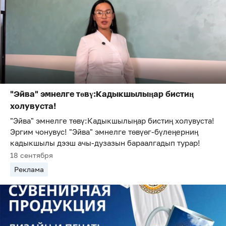
"Эйва" эмнелге төвү:Кадыкшылыңар бистиң
холувуста!
"Эйва" эмнелге төвү:Кадыкшылыңар бистиң холувуста!
Эргим чонувус! "Эйва" эмнелге төвүөг-бүлеңерниң
кадыкшылы дээш ачы-дузазын бараалгадып турар!
18 сентября
Реклама