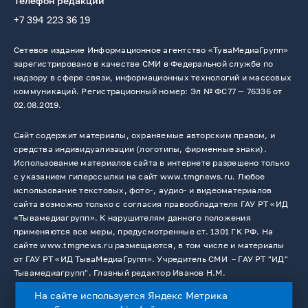
Телефон редакции
+7 394 223 36 19
Сетевое издание Информационное агентство «ТуваМедиаГрупп»
зарегистрировано в качестве СМИ в Федеральной службе по
надзору в сфере связи, информационных технологий и массовых
коммуникаций. Регистрационный номер: Эл № ФС77 — 76336 от
02.08.2019.
Сайт содержит материалы, охраняемые авторским правом, и
средства индивидуализации (логотипы, фирменные знаки).
Использование материалов сайта в интернете разрешено только
с указанием гиперссылки на сайт www.tmgnews.ru. Любое
использование текстовых, фото-, аудио- и видеоматериалов
сайта возможно только с согласия правообладателя ГАУ РТ «ИД
«Тывамедиагрупп». К нарушителям данного положения
применяются все меры, предусмотренные ст. 1301 ГК РФ. На
сайте www.tmgnews.ru размещаются, в том числе и материалы
от ГАУ РТ «ИД ТываМедиаГрупп». Учредитель СМИ －ГАУ РТ "ИД"
Тывамедиагрупп". Главный редактор Иванов Н.М.
На сайте используется Яндекс Метрика