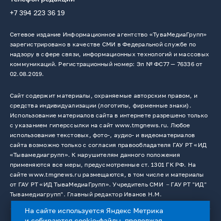
+7 394 223 36 19
Сетевое издание Информационное агентство «ТуваМедиаГрупп»
зарегистрировано в качестве СМИ в Федеральной службе по
надзору в сфере связи, информационных технологий и массовых
коммуникаций. Регистрационный номер: Эл № ФС77 — 76336 от
02.08.2019.
Сайт содержит материалы, охраняемые авторским правом, и
средства индивидуализации (логотипы, фирменные знаки).
Использование материалов сайта в интернете разрешено только
с указанием гиперссылки на сайт www.tmgnews.ru. Любое
использование текстовых, фото-, аудио- и видеоматериалов
сайта возможно только с согласия правообладателя ГАУ РТ «ИД
«Тывамедиагрупп». К нарушителям данного положения
применяются все меры, предусмотренные ст. 1301 ГК РФ. На
сайте www.tmgnews.ru размещаются, в том числе и материалы
от ГАУ РТ «ИД ТываМедиаГрупп». Учредитель СМИ －ГАУ РТ "ИД"
Тывамедиагрупп". Главный редактор Иванов Н.М.
На сайте используется Яндекс Метрика
и собираются cookie-файлы, продолжая