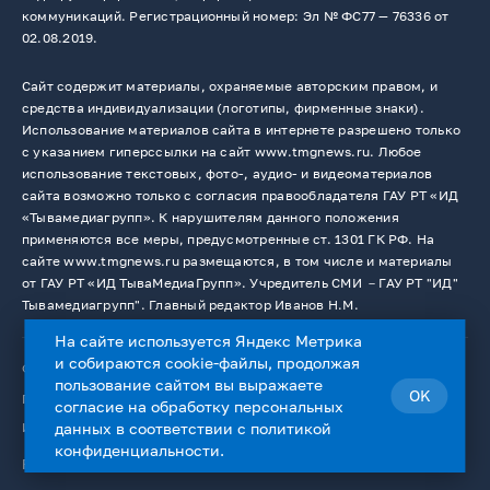
коммуникаций. Регистрационный номер: Эл № ФС77 — 76336 от
02.08.2019.
Сайт содержит материалы, охраняемые авторским правом, и
средства индивидуализации (логотипы, фирменные знаки).
Использование материалов сайта в интернете разрешено только
с указанием гиперссылки на сайт www.tmgnews.ru. Любое
использование текстовых, фото-, аудио- и видеоматериалов
сайта возможно только с согласия правообладателя ГАУ РТ «ИД
«Тывамедиагрупп». К нарушителям данного положения
применяются все меры, предусмотренные ст. 1301 ГК РФ. На
сайте www.tmgnews.ru размещаются, в том числе и материалы
от ГАУ РТ «ИД ТываМедиаГрупп». Учредитель СМИ －ГАУ РТ "ИД"
Тывамедиагрупп". Главный редактор Иванов Н.М.
На сайте используется Яндекс Метрика
и собираются cookie-файлы, продолжая
© 2026. Все права защищены.
12+
пользование сайтом вы выражаете
OK
Пользовательское соглашение
согласие на
обработку персональных
Использование cookie-файлов
данных
в соответствии с
политикой
конфиденциальности
.
Работает на