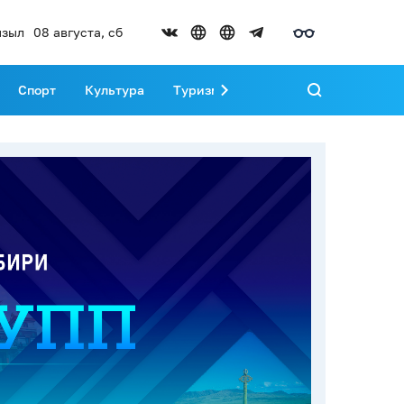
зыл
08 августа, сб
Спорт
Культура
Туризм
Развитие Тувы
Реда