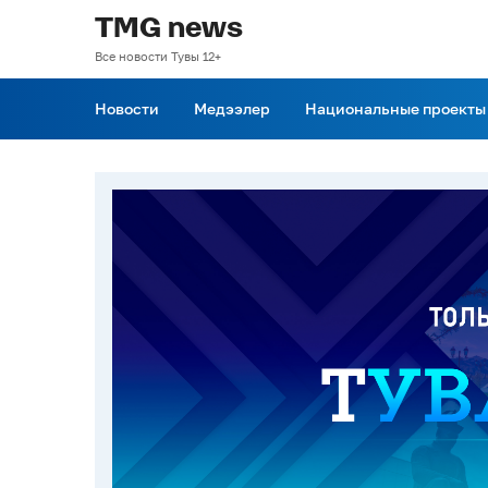
TMG news
Все новости Тувы 12+
Новости
Медээлер
Национальные проекты