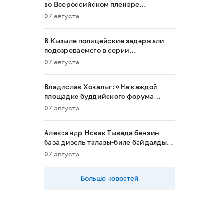
во Всероссийском пленэре
акварелистов в Ханты-Мансийске
07 августа
В Кызыле полицейские задержали
подозреваемого в серии
мошенничеств
07 августа
Владислав Ховалыг: «На каждой
площадке буддийского форума
будет обеспечен строгий контроль
07 августа
порядка»
Александр Новак Тывада бензин
база дизель талазы-биле байдалды
хыналдада алган
07 августа
Больше новостей