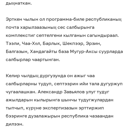
дыңнаткан.
Эрткен чылын ол программа-биле республиканың
почта харылзаазының сес салбырынга
комплекстиг септелгени кылганын сагындыраал.
Тээли, Чаа-Хөл, Барлык, Шекпээр, Эрзин,
Балгазын, Хандагайты база Мугур-Аксы суурларда
салбырлар чаартынган.
Келир чылдың дургузунда он ажыг чаа
салбырларны тудуп, септээрин ийи тала дугуржуп
чугаалашкан. Александр Завьялов улуг тудуг
ажылдарын кылырынга шынчы тудугжулардан
тыпчып, күрүне экспертизазын эрттиржип
бээринге дузалажырын республика чазаандан
дилээн.