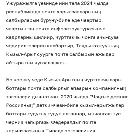
Ужуражылга үезинде ийи тала 2024 чылда
республикада почта харылзааларының
салбырларын бүрүнү-биле эде чаартыр,
чаартынган почта инфраструктуразынче
кадрларны шилиир, чурттакчы чонга ачы-дуза
чедирилгелерин калбартыр, Таңды кожууннуң
Кызыл-Арыг суурга почта салбырын ажыдар
айтырыгны чугаалашкан.
Бо чоокку үеде Кызыл-Арыгның чурттакчылары
боттары почта салбырлыг апаарын компанияның
төлээлери дыңнаткан. 2020 чылда “Чаңгыс демниг
Россияның” деткимчези-биле кызыл-арыгжылар
боттары тудугну тудуп алганнар, ынчангаш тус
черниң чагыргазы Федералдыг почта
харылзаазының Тывада эргелелиниң