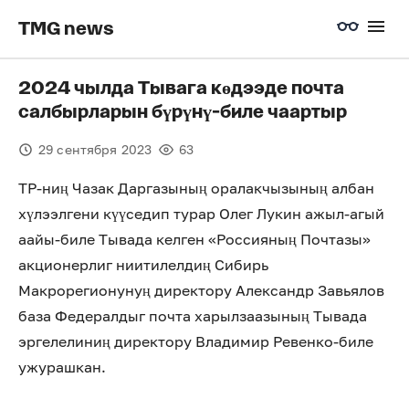
TMG news
2024 чылда Тывага көдээде почта
салбырларын бүрүнү-биле чаартыр
29 сентября 2023
63
ТР-ниң Чазак Даргазының оралакчызының албан
хүлээлгени күүседип турар Олег Лукин ажыл-агый
аайы-биле Тывада келген «Россияның Почтазы»
акционерлиг ниитилелдиң Сибирь
Макрорегионунуң директору Александр Завьялов
база Федералдыг почта харылзаазының Тывада
эргелелиниң директору Владимир Ревенко-биле
ужурашкан.