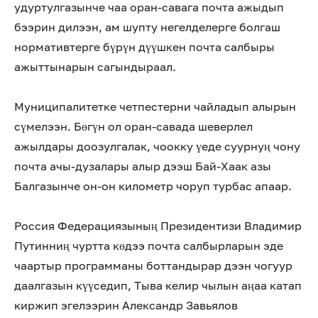
удуртулгазынче чаа оран-савага почта ажыдып
бээрин дилээн, ам шупту негелделерге болгаш
нормативтерге бүрүн дүүшкен почта салбыры
ажыттынарын сагындыраал.
Муниципалитетке четпестерни чайладып алырын
сүмелээн. Бөгүн ол оран-савада шеверлел
ажылдары доозулгалак, чоокку үеде суурнуң чону
почта ачы-дузалары алыр дээш Бай-Хаак азы
Балгазынче он-он километр чоруп турбас апаар.
Россия Федерациязының Президентизи Владимир
Путинниң чуртта көдээ почта салбырларын эде
чаартыр программаны боттандырар дээн чогуур
даалгазын күүседип, Тыва келир чылын аңаа катап
киржип эгелээрин Александр Завьялов