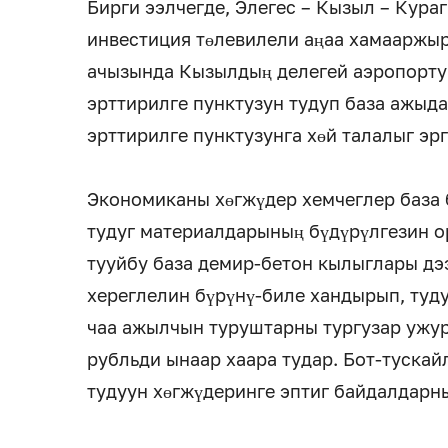
Бирги ээлчегде, Элегес – Кызыл – Кура
инвестиция төлевилели аңаа хамаарж
ачызында Кызылдың делегей аэропортун
эрттирилге пунктузун тудуп база ажыд
эрттирилге пунктузунга хөй талалыг эр
Экономиканы хөгжүдер хемчеглер база 
тудуг материалдарының бүдүрүлгезин о
тууйбу база демир-бетон кылыглары д
хереглелин бүрүнү-биле хандырып, туд
чаа ажылчын туруштарны тургузар ужур
рубльди ынаар хаара тудар. Бот-тускай
тудуун хөгжүдеринге эптиг байдалдарн