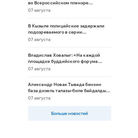
во Всероссийском пленэре
акварелистов в Ханты-Мансийске
07 августа
В Кызыле полицейские задержали
подозреваемого в серии
мошенничеств
07 августа
Владислав Ховалыг: «На каждой
площадке буддийского форума
будет обеспечен строгий контроль
07 августа
порядка»
Александр Новак Тывада бензин
база дизель талазы-биле байдалды
хыналдада алган
07 августа
Больше новостей