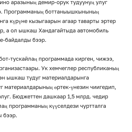
гино аразының демир-орук тудуунуң улуг
ыр. Программаның боттаныышкынының
га күрүне кызыгаарын агаар таварты эртер
ар, а ол ышкаш Хандагайтыда автомобиль
ге-байдалды бээр.
бот-тускайлаң программада кирген, чижээ,
рганизастаары. Ук хемчеглер республиканың
ээн ышкаш тудуг материалдарынга
уг материалдарының өртек-үнезин чиигедип,
луг. Бюджеттен дашкаар 1,5 млрд. чедир
лаң программаның күүселдези чуртталга
ы бээр.