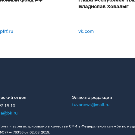
сионный фонд РФ
Глава Республики Ты
Владислав Ховалыг
frf.ru
vk.com
еский отдел
Эл.почта редакции
tuvanews@mail.ru
22 18 10
ia@bk.ru
рупп» зарегистрировано в качестве СМИ в Федеральной службе по надз
77 — 76336 от 02.08.2019.