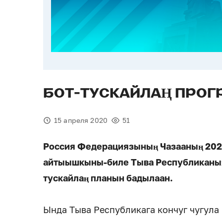
БОТ-ТУСКАЙЛАҢ ПРО
15 апреля 2020
51
Россия Федерациязының Чазааның 2020
айтыышкыны-биле Тыва Республиканың
тускайлаң планын бадылаан.
Ында Тыва Республикага кончуг чугула