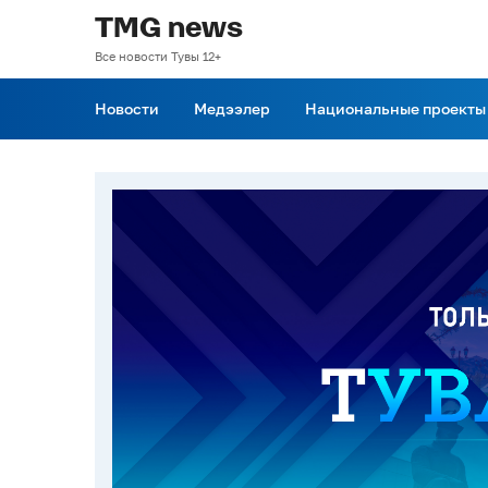
TMG news
Все новости Тувы 12+
Новости
Медээлер
Национальные проекты