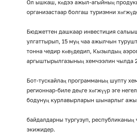
Ол ышкаш, көдээ ажыл-агыйның продук
организастаар болгаш туризмни хөгжүд
Бюджеттен дашкаар инвестиция салыыш
улгаттырып, 15 муң чаа ажылчын турушту
тонна чедир көвүдедип, Кызылдың аэро
аргыштырылгазының хемчээлин чылда 2
Бот-тускайлаң программаның шупту хем
регионнар-биле деңге хөгжүүр эге неге
бодунуң курлавырларын шынарлыг аж
байдалдарны тургузуп, республиканың
экижидер.