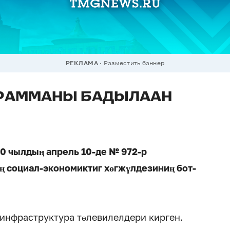
РЕКЛАМА
Разместить баннер
ГРАММАНЫ БАДЫЛААН
 чылдың апрель 10-де № 972-р
 социал-экономиктиг хөгжүлдезиниң бот-
 инфраструктура төлевилелдери кирген.