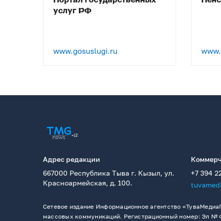
Портал государственных
Пен
услуг РФ
www.gosuslugi.ru
www.p
Адрес редакции
Коммерч
667000 Республика Тыва г. Кызыл, ул.
+7 394 2
Красноармейская, д. 100.
tuvamed
Сетевое издание Информационное агентство «ТуваМедиаГ
массовых коммуникаций. Регистрационный номер: Эл № ФС