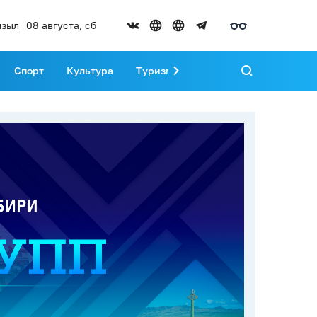
зыл
08 августа, сб
Спорт
Культура
Туризм
Развитие Тувы
Реда