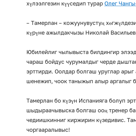
хүлээлгезин күүседип турар
Олег Чангы
– Тамерлан – кожуунувустуң хөгжүлдези
күрүне ажылдакчызы Николай Васильев
Юбилейлиг чылывыста билдингир элээд
чараш бойдус чурумалдыг черде дышта
эрттирди. Оолдар болгаш уруглар арыг
шенежип, чоок таныжып алыр аргалыг 
Тамерлан бо күзүн Испанияга болуп эр
шыдыраачывыска болгаш ооң тренер б
чедиишкинниг киржирин күзедивис. Там
чоргааралывыс!