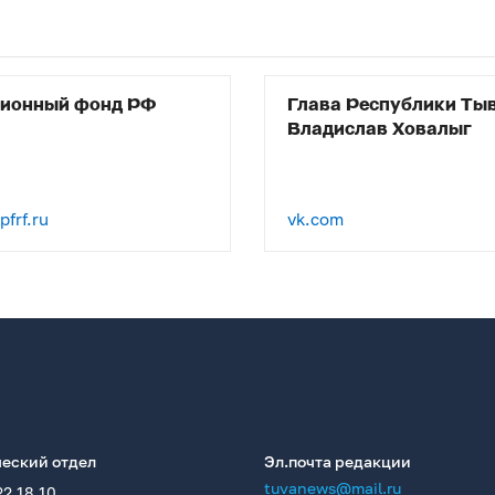
сионный фонд РФ
Глава Республики Ты
Владислав Ховалыг
frf.ru
vk.com
еский отдел
Эл.почта редакции
tuvanews@mail.ru
22 18 10