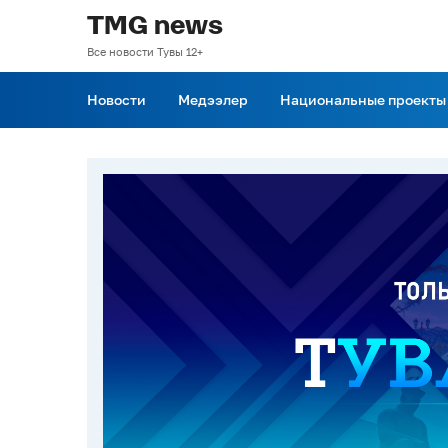
TMG news
Все новости Тувы 12+
Новости
Медээлер
Национальные проекты