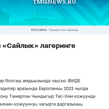
РЕКЛАМА
Разместить баннер
 «Сайлык» лагеринге
аар болгаш амдыызында чаңгыс ФИДЕ
эдилер аразында Европаның 2021 чылда
иону Тамерлан Чындыгыр Тес-Хем кожуунда
ткенин кожууннуң чагырга даргазының