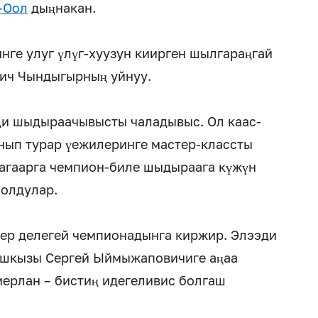
-Оол
дыңнакан.
нге улуг үлүг-хуузун киирген шылгараңгай
ич Чындыгырның уйнуу.
и шыдыраачывысты чаладывыс. Ол каас-
нып турар үежилеринге мастер-классты
 агаарга чемпион-биле шыдыраага күжүн
болдулар.
тер делегей чемпионадынга киржир. Элээди
ашкызы Сергей Ыймыжаповичиге аңаа
ерлан – бистиң идегеливис болгаш