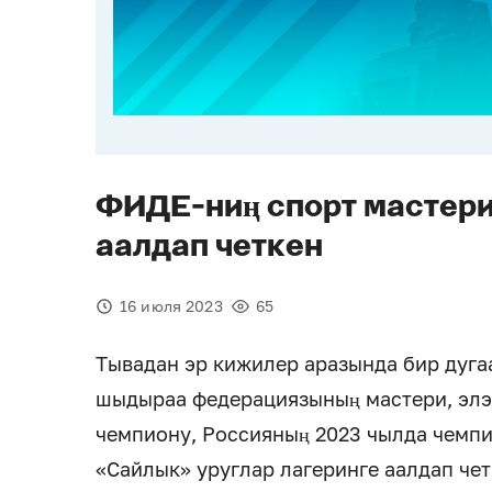
ФИДЕ-ниң спорт мастери
аалдап четкен
16 июля 2023
65
Тывадан эр кижилер аразында бир дуг
шыдыраа федерациязының мастери, элэ
чемпиону, Россияның 2023 чылда чемп
«Сайлык» уруглар лагеринге аалдап че