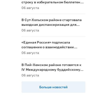
строку в избирательном бюллетене
на выборах в Госдуму
06 августа
В Сут-Хольском районе стартовала
выездная диспансеризация для
маломобильных граждан
06 августа
«Единая Россия» подписала
соглашение о взаимодействии
между Общественной палатой РФ и
06 августа
политическими партиями
В Пий-Хемском районе готовятся к
IV Международному буддийскому
форуму
06 августа
Больше новостей