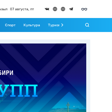
ызыл
07 августа, пт
Спорт
Культура
Туризм
Развитие Тувы
Реда