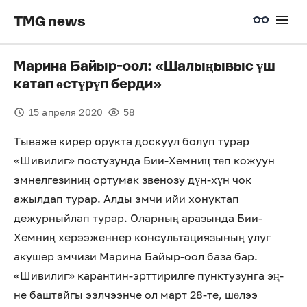
TMG news
Марина Байыр-оол: «Шалыңывыс үш
катап өстүрүп берди»
15 апреля 2020
58
Тываже кирер орукта доскуул болуп турар
«Шивилиг» постузунда Бии-Хемниң төп кожуун
эмнелгезиниң ортумак звенозу дүн-хүн чок
ажылдап турар. Алды эмчи ийи хонуктап
дежурныйлап турар. Оларның аразында Бии-
Хемниң херээженнер консультациязының улуг
акушер эмчизи Марина Байыр-оол база бар.
«Шивилиг» карантин-эрттирилге пунктузунга эң-
не баштайгы ээлчээнче ол март 28-те, шөлээ