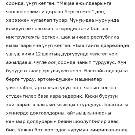
соонда, үнүп келген. “Маңаа ажылдаарынга
чөпшээрелимни дораан берген мен” деп,
херээжен чугаалап турар. Чүнүң-даа мурнунда
кожуун эмнелгезинге өөредилгени болгаш
инструктажты эрткен, шак ынчаар республика
кызыгаарынче үнүп келген. «Баштайгы дээрезинде
үш-үш кижи 12 шактың дургузунда үзүктел чок
ажылдааш, чүгле ооң соонда чанып турдувус. Хүн
бүрүде ынчаар үргүлчүлеп кээр. Баштайында дыка
берге турду, эрткен-дүшкен машиналар
үзүктелбес, аргышкан улус-чон, чанып келген
студентилер база кара эңдерик. Кижи бүрүзүн
хайгааралга алырын кызыдып турдувус. Баштайгы
хүннерде доктаалдарны, айтыышкыннарны
канчаар долдурарын безин шоолуг билир эвес
бис. Кажан бот-хоргадал чурумун киирипкениниң