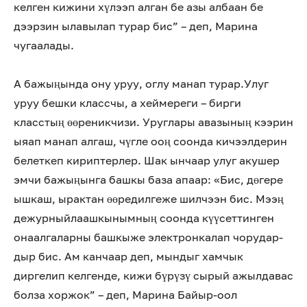
келген кижини хүлээп алган бе азы албаан бе
дээрзин ылавылап турар бис” – деп, Марина
чугаалады.
А бажыңында ону уруу, оглу манап турар.Улуг
уруу бешки классчы, а хеймереги – бирги
класстың өөреникчизи. Уруглары авазының кээрин
ыяап манап алгаш, чүгле ооң соонда кичээлдерин
белеткеп кириптерлер. Шак ынчаар улуг акушер
эмчи бажыңынга башкы база апаар: «Бис, дөгере
ышкаш, ырактан өөредилгеже шилчээн бис. Мээң
дежурныйлаашкынымның соонда күүсеттинген
онаалгаларны башкыже электронкалап чорудар-
дыр бис. Ам канчаар деп, мындыг хамчык
диргелип келгенде, кижи бүрүзү сырый ажылдавас
болза хоржок” – деп, Марина Байыр-оол