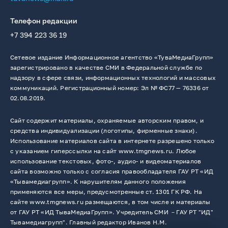
Телефон редакции
+7 394 223 36 19
Сетевое издание Информационное агентство «ТуваМедиаГрупп»
зарегистрировано в качестве СМИ в Федеральной службе по
надзору в сфере связи, информационных технологий и массовых
коммуникаций. Регистрационный номер: Эл № ФС77 — 76336 от
02.08.2019.
Сайт содержит материалы, охраняемые авторским правом, и
средства индивидуализации (логотипы, фирменные знаки).
Использование материалов сайта в интернете разрешено только
с указанием гиперссылки на сайт www.tmgnews.ru. Любое
использование текстовых, фото-, аудио- и видеоматериалов
сайта возможно только с согласия правообладателя ГАУ РТ «ИД
«Тывамедиагрупп». К нарушителям данного положения
применяются все меры, предусмотренные ст. 1301 ГК РФ. На
сайте www.tmgnews.ru размещаются, в том числе и материалы
от ГАУ РТ «ИД ТываМедиаГрупп». Учредитель СМИ －ГАУ РТ "ИД"
Тывамедиагрупп". Главный редактор Иванов Н.М.