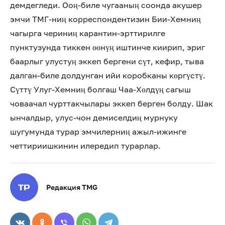
демдегледи. Ооң-биле чугааның соонда акушер
эмчи ТМГ-ниң корреспондентизин Бии-Хемниң
чагырга чериниң карантин-эрттирилге
пунктузунда тиккен өөнүң иштинче киирип, эриг
баарлыг улустуң эккеп бергени сүт, кефир, тыва
далган-биле долдунган ийи коробканы көргүстү.
Сүттү Улуг-Хемниң болгаш Чаа-Хөлдүң сагыш
човаачал чурттакчылары эккеп берген болду. Шак
ынчалдыр, улус-чон демиселдиң мурнуку
шугумунда турар эмчилерниң ажыл-ижинге
четтириишкинин илередип турарлар.
Редакция TMG