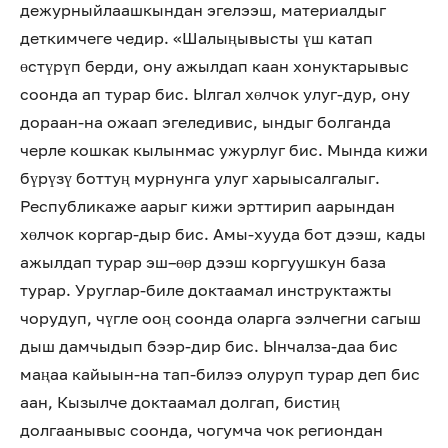
дежурныйлаашкындан эгелээш, материалдыг
деткимчеге чедир. «Шалыңывысты үш катап
өстүрүп берди, ону ажылдап каан хонуктарывыс
соонда ап турар бис. Ылгал хөлчок улуг-дур, ону
дораан-на ожаап эгеледивис, ындыг болганда
черле кошкак кылынмас ужурлуг бис. Мында кижи
бүрүзү боттуң мурнунга улуг харыысалгалыг.
Республикаже аарыг кижи эрттирип аарындан
хөлчок коргар-дыр бис. Амы-хууда бот дээш, кады
ажылдап турар эш–өөр дээш коргуушкун база
турар. Уруглар-биле доктаамал инструктажты
чорудуп, чүгле ооң соонда оларга ээлчегни сагыш
дыш дамчыдып бээр-дир бис. Ынчалза-даа бис
маңаа кайыын-на тап-билээ олуруп турар деп бис
аан, Кызылче доктаамал долгап, бистиң
долгаанывыс соонда, чогумча чок региондан