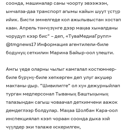
соонда, машиналар саны чоорту эвээжээн,
ынчалза-даа транспорт агымы кайын шуут үстүр
ийик. Бисти эмнелгеде кол ажылывыстан хостап
каан. Апрель төнчүзүнге дээр маңаа хыналданы
чорудуп кээр бис” – деп, «ТуваМедиаГрупп»
@tmgnews17 Информация агентилели-биле
бодунуң сеткилин Марина Байыр-оол үлешти.
Амгы үеде оларны чылыг камгалал костюмнер-
биле бүрүнү-биле хепкерген деп улуг акушер
мактаны-дыр. ”Шивилигге” ол хүн дежурныйлап
турган медперсонал Тываның Баштыңының
талазындан сагыш човаачал деткимчени аажок
демдеглээр болдулар. Маңаа Шолбан Кара-оол
инспекциялап кээп чораан соонда дыка хөй
чүүлдер эки талаже өскерилген,