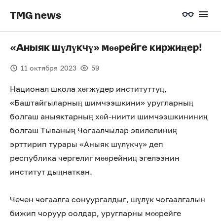
TMG news
«Аныяк шүлүкчү» мөөрейге киржиңер!
11 октября 2023
59
Национал школа хөгжүдер институттуң,
«Баштайгыларның шимчээшкини» уругларның
болгаш аныяктарның хөй-ниити шимчээшкининиң
болгаш Тываның Чогаалчылар эвилелиниң
эрттирип турары «Аныяк шүлүкчү» деп
республика чергелиг мөөрейниң эгелээнин
институт дыңнаткан.
Чечен чогаалга сонуургалдыг, шүлүк чогаалгалын
бижип чоруур оолдар, уругларны мөөрейге