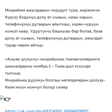
Мөөрейже ажылдарын чорудуп тура, киржикчи
бүрүзү бодунуң долу ат-сывын, назы-харын,
телефонунуң дугаарын айыткаш, хөрек-чуруун
кожуп каар. Удуртукчу башкызы бар болза, база
долу ат-сывын, телефонунуң дугаарын, ажылдап
турар черин айтыр.
«Аныяк шүлүкчү» мөөрейиниң тиилекчилеринге
шаңналдарны ноябрь 1 – Тыва дыл хүнүнде
тыпсыр.
Мөөрейниң дүрүмүн болгаш негелделерин долузу-
биле моон номчуп болур силер
https://vk.com/doc68314592_669460995?