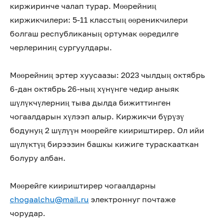
киржиринче чалап турар. Мөөрейниң
киржикчилери: 5-11 класстың өөреникчилери
болгаш республиканың ортумак өөредилге
черлериниң сургуулдары.
Мөөрейниң эртер хуусаазы: 2023 чылдың октябрь
6-дан октябрь 26-ның хүнүнге чедир аныяк
шүлүкчүлерниң тыва дылда бижиттинген
чогаалдарын хүлээп алыр. Киржикчи бүрүзү
бодунуң 2 шүлүүн мөөрейге киириштирер. Ол ийи
шүлүктүң бирээзин башкы кижиге тураскааткан
болуру албан.
Мөөрейге киириштирер чогаалдарны
chogaalchu@mail.ru
электроннуг почтаже
чорудар.