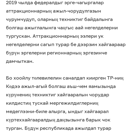
2019 чылда федералдыг эрге-чагыргалар
аттракционнарның ажыл-чорудулгазын
чурумчудуп, оларның техниктиг байдалынга
болгаш ажыглалынга чаңгыс аай негелделерни
тургускан. Аттракционнарның ээлери ук
негелделерни сагып турар бе дээрзин хайгаараар
бүрүн эргелерни регионнарның эргезинче
дамчыткан.
Бо хоойлу төлевилелин саналдап киирген ТР-ниң
Көдээ ажыл-агый болгаш аъш-чем яамызында
күрүнениң техниктиг хайгааралын чорудар
килдистиң тускай мергежилдиглерниң
медеглээни-биле алырга, ындыг хайгаарал
күртеххайгааралдың даңзызынга барык чок
турган. Бүдүн республикада ажылдап турар