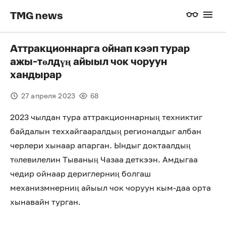
TMG news
Аттракционнарга ойнап кээп турар
ажы-төлдүң айыыл чок чоруун
хандырар
27 апреля 2023
68
2023 чылдан тура аттракционнарның техниктиг
байдалын теххайгааралдың регионалдыг албан
черлери хынаар апарган. Ындыг доктаалдың
төлевилелин Тываның Чазаа деткээн. Амдыгаа
чедир ойнаар дериглерниң болгаш
механизмнерниң айыыл чок чоруун кым-даа орта
хынавайн турган.