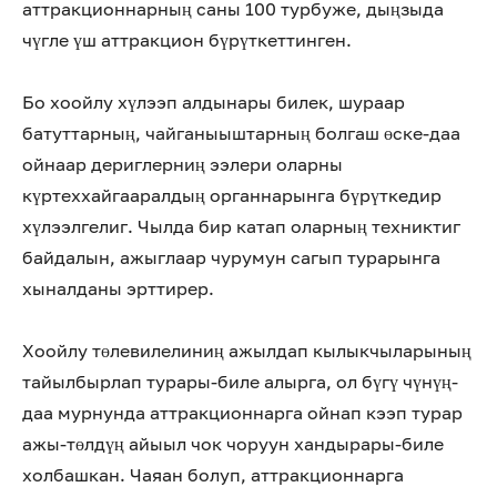
аттракционнарның саны 100 турбуже, дыңзыда
чүгле үш аттракцион бүрүткеттинген.
Бо хоойлу хүлээп алдынары билек, шураар
батуттарның, чайганыыштарның болгаш өске-даа
ойнаар дериглерниң ээлери оларны
күртеххайгааралдың органнарынга бүрүткедир
хүлээлгелиг. Чылда бир катап оларның техниктиг
байдалын, ажыглаар чурумун сагып турарынга
хыналданы эрттирер.
Хоойлу төлевилелиниң ажылдап кылыкчыларының
тайылбырлап турары-биле алырга, ол бүгү чүнүң-
даа мурнунда аттракционнарга ойнап кээп турар
ажы-төлдүң айыыл чок чоруун хандырары-биле
холбашкан. Чаяан болуп, аттракционнарга