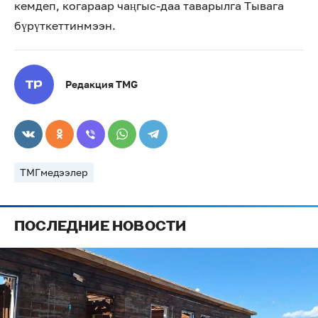
кемдеп, когараар чаңгыс-даа таварылга Тывага
бүрүткеттинмээн.
Редакция TMG
ТМГмедээлер
ПОСЛЕДНИЕ НОВОСТИ