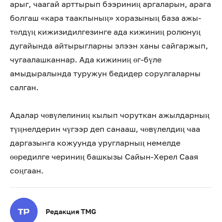
арыг, чаагай арттырып бээриниң аргаларын, арага
болгаш «кара таакпының» хоразының база ажы-
төлдүң кижизидилгезинге ада кижиниң ролюнуң
дугайында айтырыгларны элээн ханы сайгаржып,
чугаалашканнар. Ада кижиниң өг-бүле
амыдыралында туружун бедидер сорулгаларны
салган.
Адалар чөвүлелиниң кылып чоруткан ажылдарның
түңнелдерин чүгээр деп санааш, чөвүлелдиң чаа
даргазынга кожуунда уругларның немелде
өөредилге чериниң башкызы Сайын-Херел Саая
соңгаан.
Редакция TMG