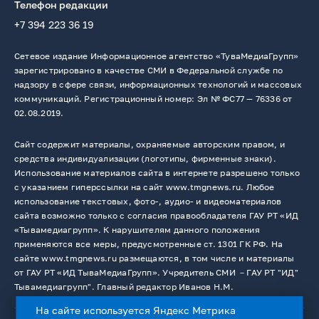
Телефон редакции
+7 394 223 36 19
Сетевое издание Информационное агентство «ТуваМедиаГрупп»
зарегистрировано в качестве СМИ в Федеральной службе по
надзору в сфере связи, информационных технологий и массовых
коммуникаций. Регистрационный номер: Эл № ФС77 — 76336 от
02.08.2019.
Сайт содержит материалы, охраняемые авторским правом, и
средства индивидуализации (логотипы, фирменные знаки).
Использование материалов сайта в интернете разрешено только
с указанием гиперссылки на сайт www.tmgnews.ru. Любое
использование текстовых, фото-, аудио- и видеоматериалов
сайта возможно только с согласия правообладателя ГАУ РТ «ИД
«Тывамедиагрупп». К нарушителям данного положения
применяются все меры, предусмотренные ст. 1301 ГК РФ. На
сайте www.tmgnews.ru размещаются, в том числе и материалы
от ГАУ РТ «ИД ТываМедиаГрупп». Учредитель СМИ －ГАУ РТ "ИД"
Тывамедиагрупп". Главный редактор Иванов Н.М.
На сайте используется Яндекс Метрика