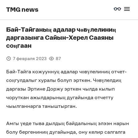
TMG news
Бай-Тайганың адалар чөвүлелиниң
даргазынга Сайын-Херел Сааяны
соңгаан
7 февраля 2023
87
Бай-Тайга кожууннуң адалар чөвүлелиниң отчет-
соңгулдалыг хуралы болуп эрткен. Чөвүлелдиң
даргазы Эртине Доржу эрткен чылда кылып
чоруткан ажылдарының дугайында отчетту
чыылганнарга таныштырган.
Амгы үеде тыва дылдың байдалының элээн нарын
болу бергениниң дугайында, ону келир салгалга