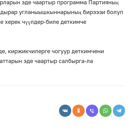
ырларын эде чаартыр программа Партияның
ндырар угланыышкыннарының бирээзи болуп
е херек чүүлдер-биле деткимче
де, киржикчилерге чогуур деткимчени
аттарын эде чаартыр салбырга-ла