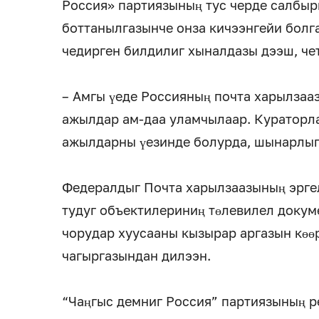
Россия» партиязының тус черде салбыр
боттанылгазынче онза кичээнгейи болг
чедирген билдилиг хыналдазы дээш, че
– Амгы үеде Россияның почта харылзаа
ажылдар ам-даа уламчылаар. Кураторл
ажылдарны үезинде болурда, шынарлыг 
Федералдыг Почта харылзаазының эрге
тудуг объектилериниң төлевилел докум
чорудар хуусааны кызырар аргазын көө
чагыргазындан дилээн.
“Чаңгыс демниг Россия” партиязының 