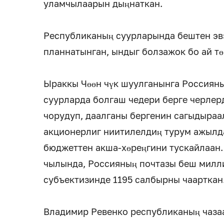
уламчылаарын дыңнаткан.
Республиканың суурларында бештен эв
планнатынган, ындыг болзажок бо ай тө
Ыраккы Чөөн чүк шуулганынга Россиян
суурларда болгаш чедери берге черлер
чорудуп, даалганы бергенин сагыдыраа
акционерлиг ниитилелдиң турум ажылд
бюджеттен акша-хөреңгини тускайлаан
чылында, Россияның почтазы беш милли
субъектизинде 1195 салбырны чаарткан
Владимир Ревенко республиканың чазаа