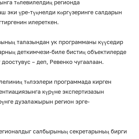
ынга төлевилелдиң регионда
аш эки үре-түңнелди көргүзеринге салдарын
ттиргенин илереткен.
зының талазындан ук программаны күүседир
арның деткимчези-биле бистиң объектилерде
доостувус – деп, Ревенко чугаалаан.
лелиниң төлээлери программада кирген
ентиациязынга күрүне экспертизазын
рүнге дузалажырын регион эрге-
регионалдыг салбырының секретарының бирги