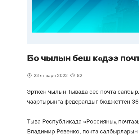
Бо чылын беш көдээ поч
23 января 2023
82
Эрткен чылын Тывада сес почта салбыр
чаартырынга федералдыг бюджеттен 36 
Тыва Республикада «Россияның почтаз
Владимир Ревенко, почта салбырларын 