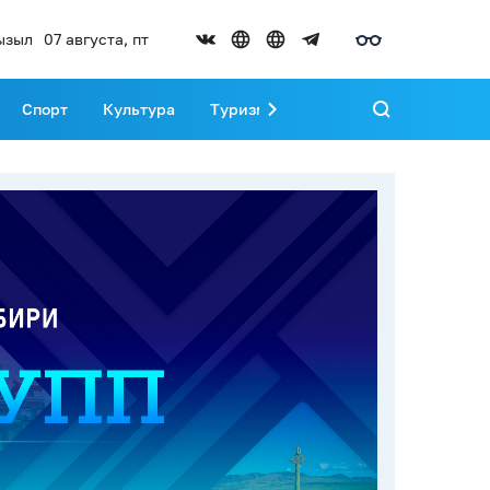
ызыл
07 августа, пт
Спорт
Культура
Туризм
Развитие Тувы
Реда