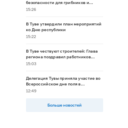
безопасности для грибников и
ягодников в период особого
15:26
противопожарного режима
В Туве утвердили план мероприятий
ко Дню республики
15:22
В Туве чествуют строителей: Глава
региона поздравил работников
отрасли и вручил награды
15:03
Делегация Тувы приняла участие во
Всероссийском дне поля в
Алтайском крае
12:49
Больше новостей