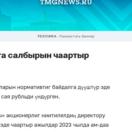
РЕКЛАМА
Разместить баннер
та салбырын чаартыр
ларын нормативтиг байдалга дүүштүр эде
сая рубльди үндүрген.
ы» акционерлиг ниитилелдиң директору
эде чаартыр ажылдар 2023 чылда ам-даа