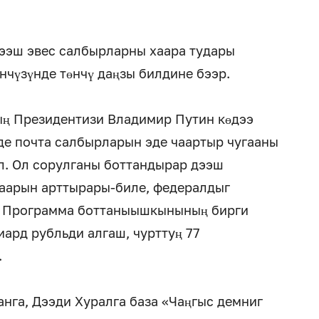
ээш эвес салбырларны хаара тудары
нчүзүнде төнчү даңзы билдине бээр.
ың Президентизи Владимир Путин көдээ
де почта салбырларын эде чаартыр чугааны
л. Ол сорулганы боттандырар дээш
аарын арттырары-биле, федералдыг
. Программа боттаныышкынының бирги
ард рубльди алгаш, чурттуң 77
.
нга, Дээди Хуралга база «Чаңгыс демниг