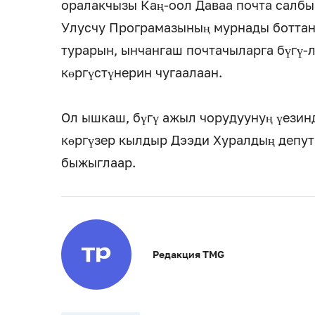
оралакчызы Каң-оол Даваа почта салб
Улусчу Програмазының мурнады ботта
турарын, ынчангаш почтачыларга бүгү-л
көргүстүнерин чугаалаан.
Ол ышкаш, бүгү ажыл чорудуунуң үезин
көргүзер кылдыр Дээди Хуралдың депут
быжыглаар.
Редакция TMG