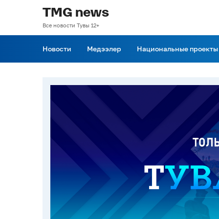
TMG news
Все новости Тувы 12+
Новости
Медээлер
Национальные проекты