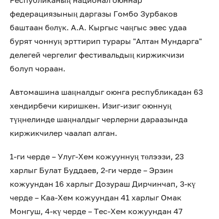
Республиканың национал оюннар
федерациязының даргазы Гомбо Зурбаков
баштаан бөлүк. А.А. Кыргыс чаңгыс эвес удаа
бурят чоннуң эрттирип турары "Алтан Мундарга"
делегей чергелиг фестивальдың киржикчизи
болуп чораан.
Автомашина шаңналдыг оюнга республикадан 63
хендирбечи киришкен. Изиг-изиг оюннуң
түңнелинде шаңналдыг черлерни дараазында
киржикчилер чаалап алган.
1-ги черде – Улуг-Хем кожууннуң төлээзи, 23
харлыг Булат Буддаев, 2-ги черде – Эрзин
кожуундан 16 харлыг Дозураш Дирчинчап, 3-кү
черде – Каа-Хем кожуундан 41 харлыг Омак
Монгуш, 4-кү черде – Тес-Хем кожуундан 47