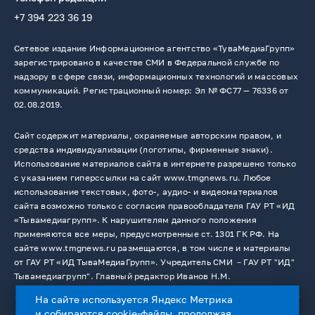
+7 394 223 36 19
Сетевое издание Информационное агентство «ТуваМедиаГрупп»
зарегистрировано в качестве СМИ в Федеральной службе по
надзору в сфере связи, информационных технологий и массовых
коммуникаций. Регистрационный номер: Эл № ФС77 — 76336 от
02.08.2019.
Сайт содержит материалы, охраняемые авторским правом, и
средства индивидуализации (логотипы, фирменные знаки).
Использование материалов сайта в интернете разрешено только
с указанием гиперссылки на сайт www.tmgnews.ru. Любое
использование текстовых, фото-, аудио- и видеоматериалов
сайта возможно только с согласия правообладателя ГАУ РТ «ИД
«Тывамедиагрупп». К нарушителям данного положения
применяются все меры, предусмотренные ст. 1301 ГК РФ. На
сайте www.tmgnews.ru размещаются, в том числе и материалы
от ГАУ РТ «ИД ТываМедиаГрупп». Учредитель СМИ －ГАУ РТ "ИД"
Тывамедиагрупп". Главный редактор Иванов Н.М.
На сайте используется Яндекс Метрика
и собираются cookie-файлы, продолжая