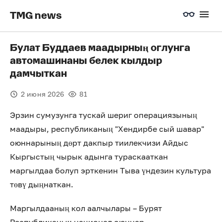
TMG news
Булат Буддаев маадырның оглунга
автомашинаны белек кылдыр
дамчыткан
2 июня 2026
81
Эрзин сумузунга тускай шериг операциязының
маадыры, республиканың "Хендирбе сый шавар"
оюннарының дөрт дакпыр тиилекчизи Айдыс
Кыргыстың чырык адынга тураскааткан
маргылдаа болуп эрткенин Тыва үндезин культура
төвү дыңнаткан.
Маргылдааның кол аалчылары – Бурят