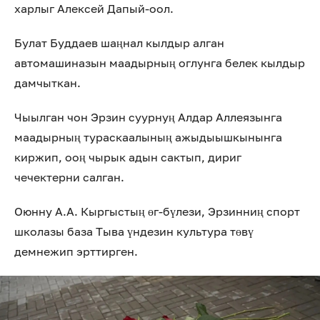
харлыг Алексей Дапый-оол.
Булат Буддаев шаңнал кылдыр алган
автомашиназын маадырның оглунга белек кылдыр
дамчыткан.
Чыылган чон Эрзин суурнуң Алдар Аллеязынга
маадырның тураскаалының ажыдыышкынынга
киржип, ооң чырык адын сактып, дириг
чечектерни салган.
Оюнну А.А. Кыргыстың өг-бүлези, Эрзинниң спорт
школазы база Тыва үндезин культура төвү
демнежип эрттирген.