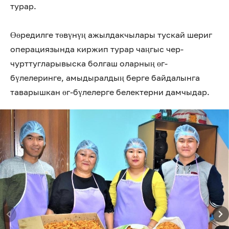
турар.
Өөредилге төвүнүң ажылдакчылары тускай шериг
операциязында киржип турар чаңгыс чер-
чурттугларывыска болгаш оларның өг-
бүлелеринге, амыдыралдың берге байдалынга
таварышкан өг-бүлелерге белектерни дамчыдар.