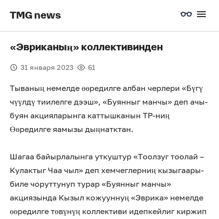
TMG news
«Эвриканың» коллективинден
31 января 2023
61
Тываның немелде өөредилге албан черлери «Бүгү
чүүлдү тиилелге дээш», «Буянныг манчы» деп ачы-
буян акцияларынга каттышканын ТР-ниң
Өөредилге яамызы дыңнатктан.
Шагаа байырлалынга уткуштур «Тоолзуг тоолай –
Кулактыг Чаа чыл» деп хемчеглерниң кызыгаары-
биле чоруттунуп турар «Буянныг манчы»
акциязында Кызыл кожууннуң «Эврика» немелде
өөредилге төвүнүң коллективи идепкейлиг киржип