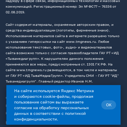
надзору в сфере связи, информационных технологий и массовых
коммуникаций. Регистрационный номер: Эл № ФС77 — 76336 от
02.08.2019.
Сайт содержит материалы, охраняемые авторским правом, и
средства индивидуализации (логотипы, фирменные знаки).
Использование материалов сайта в интернете разрешено только
с указанием гиперссылки на сайт www.tmgnews.ru. Любое
использование текстовых, фото-, аудио- и видеоматериалов
сайта возможно только с согласия правообладателя ГАУ РТ «ИД
«Тывамедиагрупп». К нарушителям данного положения
применяются все меры, предусмотренные ст. 1301 ГК РФ. На
сайте www.tmgnews.ru размещаются, в том числе и материалы
от ГАУ РТ «ИД ТываМедиаГрупп». Учредитель СМИ －ГАУ РТ "ИД"
Тывамедиагрупп". Главный редактор Иванов Н.М.
На сайте используется Яндекс Метрика
и собираются cookie-файлы, продолжая
© 2026. Все права защищены.
12+
пользование сайтом вы выражаете
OK
Пользовательское соглашение
согласие на
обработку персональных
Использование cookie-файлов
данных
в соответствии с
политикой
конфиденциальности
.
Работает на