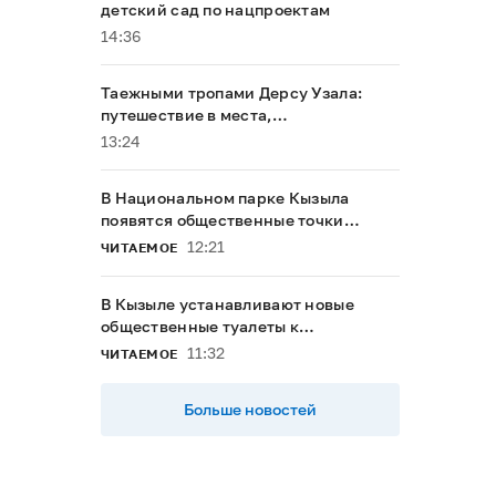
детский сад по нацпроектам
14:36
Таежными тропами Дерсу Узала:
путешествие в места,
напоминающие о герое Максима
13:24
Мунзука
В Национальном парке Кызыла
появятся общественные точки
доступа к интернету
12:21
ЧИТАЕМОЕ
В Кызыле устанавливают новые
общественные туалеты к
буддийскому форуму
11:32
ЧИТАЕМОЕ
Больше новостей