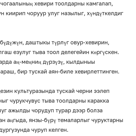
 чогаалының хевири тоолдарны камгалап,
ун киирип чоруур улуг назылыг, хүндүткелдиг
үдүжүн, даштыкы түрлүг овур-хевирин,
лгаш езулуг тыва тоол делегейин көргүскен.
арда аң-меңниң дүрзүзү, кылдыныы
араш, бир тускай аян-биле хевирлеттинген.
езин культуразында тускай черни ээлеп
ныг чурукчувус тыва тоолдарны каракка
улуг ажылды чорудуп турар дээр болза
ан аңгыда, янзы-бүрү темаларлыг чуруктарны
ургузунда чуруп келген.