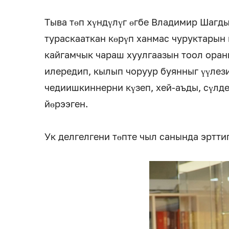
Тыва төп хүндүлүг өгбе Владимир Шагд
тураскааткан көрүп ханмас чуруктарын 
кайгамчык чараш хуулгаазын тоол ора
илередип, кылып чоруур буянныг үүлез
чедиишкиннерни күзеп, хей-аъды, сүлде
йөрээген.
Ук делгелгени төпте чыл санында эртти