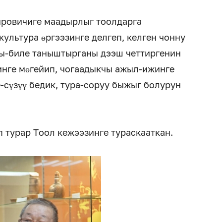
ыровичиге маадырлыг тоолдарга
культура өргээзинге делгеп, келген чонну
ны-биле таныштырганы дээш четтиргенин
инге мөгейип, чогаадыкчы ажыл-ижинге
-сүзүү бедик, тура-соруу быжыг болурун
п турар Тоол кежээзинге тураскааткан.