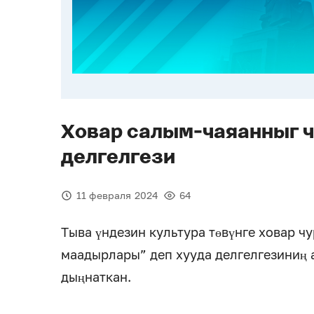
Ховар салым-чаяанныг ч
делгелгези
11 февраля 2024
64
Тыва үндезин культура төвүнге ховар ч
маадырлары” деп хууда делгелгезиниң
дыңнаткан.