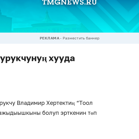
РЕКЛАМА
Разместить баннер
урукчунуң хууда
урукчу Владимир Хертектиң “Тоол
 ажыдыышкыны болуп эрткенин төп