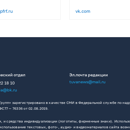
frf.ru
vk.com
еский отдел
Эл.почта редакции
tuvanews@mail.ru
22 18 10
ia@bk.ru
рупп» зарегистрировано в качестве СМИ в Федеральной службе по надз
77 — 76336 от 02.08.2019.
 и средства индивидуализации (логотипы, фирменные знаки). Использо
спользование текстовых, фото-, аудио- и видеоматериалов сайта возм