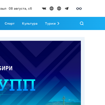
зыл
08 августа, сб
Спорт
Культура
Туризм
Развитие Тувы
Реда