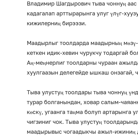
Владимир Шагдырович тыва чоннуң аас
кадагалап арттырарынга улуг үлүг-хууз
кижилерниң бирээзи.
Маадырлыг тоолдарда маадырның мөзү-б
кеткен идик-хевин чурукчу тодаргай бо
Аң-меңнерлиг тоолдарны чураан ажылд
хуулгаазын делегейде ышкаш онзагай, ч
Тыва улустуң тоолдары тыва чоннуң үнд
турар болганындан, ховар салым-чаяан
көскү, угаанга таңма болуп артарынга 
чигзиниг чок. Тыва улустуң тоолдарынд
маадырывыс чогаадыкчы ажыл-ижиниң д