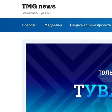
TMG news
Все новости Тувы 12+
Новости
Медээлер
Национальные проекты