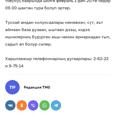
төвүнүң баарында шөлге февраль 1-ден 20-ге чедир
09.00 шактан тура болуп эртер.
Тускай амдан холуксаалары немевээн, сүт, эът
аймаан база дузаан, ыштаан дээш, көдээ
ишчилерниң бүдүрген аъш-чемин ярмаркадан тып,
садып ап болур силер.
Харылзажыр телефоннарның дугаарлары: 2-62-22
и 9-75-14
Редакция TMG