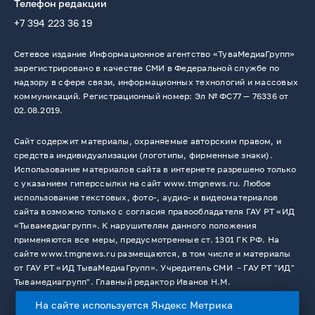
Телефон редакции
+7 394 223 36 19
Сетевое издание Информационное агентство «ТуваМедиаГрупп»
зарегистрировано в качестве СМИ в Федеральной службе по
надзору в сфере связи, информационных технологий и массовых
коммуникаций. Регистрационный номер: Эл № ФС77 — 76336 от
02.08.2019.
Сайт содержит материалы, охраняемые авторским правом, и
средства индивидуализации (логотипы, фирменные знаки).
Использование материалов сайта в интернете разрешено только
с указанием гиперссылки на сайт www.tmgnews.ru. Любое
использование текстовых, фото-, аудио- и видеоматериалов
сайта возможно только с согласия правообладателя ГАУ РТ «ИД
«Тывамедиагрупп». К нарушителям данного положения
применяются все меры, предусмотренные ст. 1301 ГК РФ. На
сайте www.tmgnews.ru размещаются, в том числе и материалы
от ГАУ РТ «ИД ТываМедиаГрупп». Учредитель СМИ －ГАУ РТ "ИД"
Тывамедиагрупп". Главный редактор Иванов Н.М.
На сайте используется Яндекс Метрика