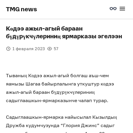
TMG news
Көдээ ажыл-агый бараан
бүдүрүкчүлериниң ярмарказы эгелээн
1 февраля 2023
57
Тываның Көдээ ажыл-агый болгаш аъш-чем
яамызы Шагаа байырлалынга уткуштур көдээ
ажыл-агый бараан бүдүрүкчүлериниң
садыглаашкын-ярмарказынче чалап турар.
Садыглаашкын-ярмарка найысылал Кызылдың
Дружба кудумчузунда “Глория Джинс” садыг