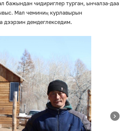
ал бажындан чидириглер турган, ынчалза-даа
ывыс. Мал чеминиң курлавырын
а дээрзин демдеглекседим.