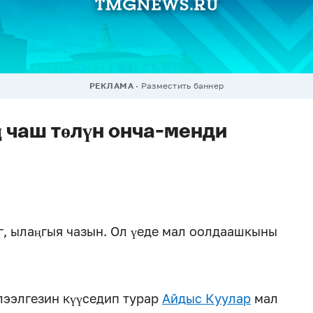
РЕКЛАМА
Разместить баннер
 чаш төлүн онча-менди
, ылаңгыя чазын. Ол үеде мал оолдаашкыны
лээлгезин күүседип турар
Айдыс Куулар
мал