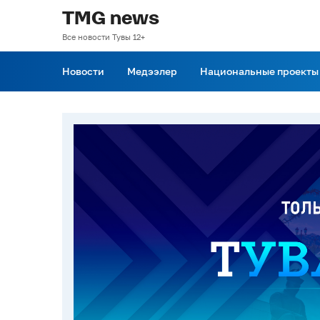
TMG news
Все новости Тувы 12+
Новости
Медээлер
Национальные проекты