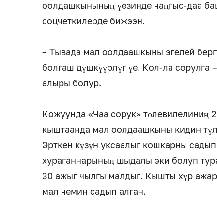
оолдашкынының үезинде чаңгыс-даа ба
соцчеткилерде бижээн.
– Тывада мал оолдаашкыны эгелей берг
болгаш дүшкүүрлүг үе. Кол-ла сорулга 
алыры болур.
Кожуунда «Чаа сорук» төлевилелиниң 
кыштаанда мал оолдаашкыны кидин түлү
Эрткен күзүн уксаалыг кошкарны сады
хураганнарының шыдалы эки болуп тура
30 ажыг чылгы малдыг. Кышты хүр ажар
мал чемин садып алган.