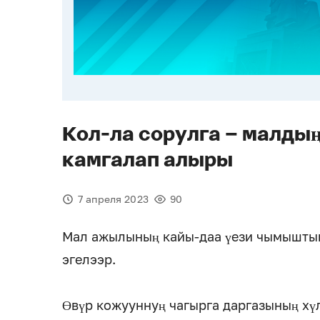
Кол-ла сорулга – малдың
камгалап алыры
7 апреля 2023
90
Мал ажылының кайы-даа үези чымыштыг
эгелээр.
Өвүр кожууннуң чагырга даргазының хү