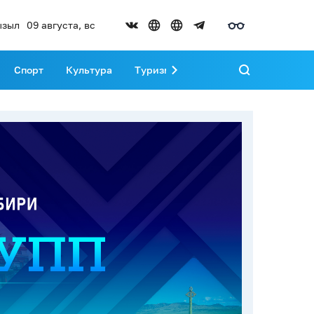
ызыл
09 августа, вс
Спорт
Культура
Туризм
Развитие Тувы
Реда