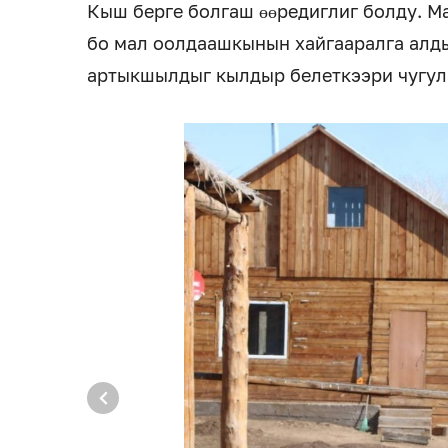
Кыш берге болгаш өөредиглиг болду. М
бо мал оолдаашкынын хайгааралга алд
артыкшылдыг кылдыр белеткээри чугул