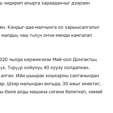
ш чидирип алырга харааданчыг дээрзин
ен. Кандыг-даа малчынга ол харыысалгалыг
– малдың чаш төлүн онча-менди камгалап
2020 чылда киржикчизи Май-оол Донгактың
к. Төрүүр хойунуң 40 хуузу оолдапкан.
п алган. Ийи шыырак кошкарны салганындан
р. Шээр малындан ангыда, 30 ажыг инектиг,
ы-биле алды машина сигени белеткеп, немей