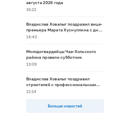
августа 2026 года
16:22
Владислав Ховалыг поздравил вице-
премьера Марата Хуснуллина с днём
рождения
14:43
Молодогвардейцы Чаа-Хольского
района провели субботник
13:09
Владислав Ховалыг поздравил
строителей с профессиональным
праздником
12:14
Больше новостей