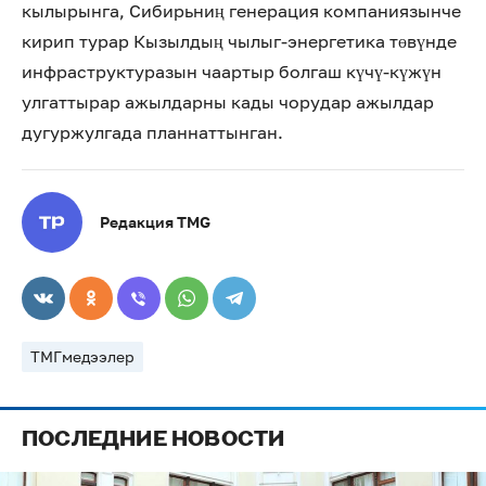
кылырынга, Сибирьниң генерация компаниязынче
кирип турар Кызылдың чылыг-энергетика төвүнде
инфраструктуразын чаартыр болгаш күчү-күжүн
улгаттырар ажылдарны кады чорудар ажылдар
дугуржулгада планнаттынган.
Редакция TMG
ТМГмедээлер
ПОСЛЕДНИЕ НОВОСТИ