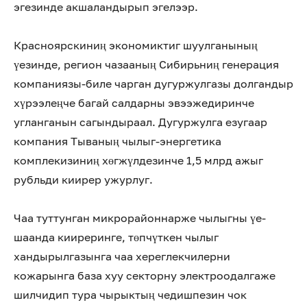
эгезинде акшаландырып эгелээр.
Красноярскиниң экономиктиг шуулганының
үезинде, регион чазааның Сибирьниң генерация
компаниязы-биле чарган дугуржулгазы долгандыр
хүрээлеңче багай салдарны эвээжедиринче
угланганын сагындыраал. Дугуржулга езугаар
компания Тываның чылыг-энергетика
комплекизиниң хөгжүлдезинче 1,5 млрд ажыг
рубльди киирер ужурлуг.
Чаа туттунган микрорайоннарже чылыгны үе-
шаанда кииреринге, төпчүткен чылыг
хандырылгазынга чаа хереглекчилерни
кожарынга база хуу секторну электроодалгаже
шилчидип тура чырыктың чедишпезин чок