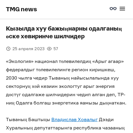
TMG news
Кызылда хуу бажыңнарны одалганың
өске хевиринче шилчидер
25 апреля 2023
57
«Экология» национал төлевилелдиң «Арыг агаар»
федералдыг төлевилелинге регион киришкеш,
2030 чылга чедир Тываның найысылалында хуу
секторнуң хөй кезиин экологтуг арыг энергия
дөстүг одалгаже шилчидерин чедип алган деп, ТР-
ниң Одалга болгаш энергетика яамызы дыңнаткан.
Тываның Баштыңы
Владислав Ховалыг
Дээди
Хуралының депутаттарынга республика чазааның