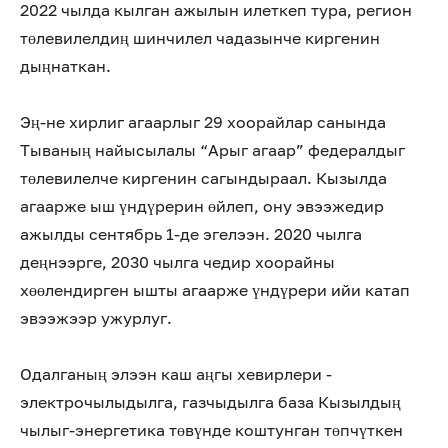
2022 чылда кылган ажылын илеткеп тура, регион
төлевилелдиң шинчилел чадазынче киргенин
дыңнаткан.
Эң-не хирлиг агаарлыг 29 хоорайлар санында
Тываның найысылалы “Арыг агаар” федералдыг
төлевилелче киргенин сагындыраал. Кызылда
агаарже ыш үндүрерин өйлеп, ону эвээжедир
ажылды сентябрь 1-де эгелээн. 2020 чылга
деңнээрге, 2030 чылга чедир хоорайны
хөөлендирген ышты агаарже үндүрери ийи катап
эвээжээр ужурлуг.
Одалганың элээн каш аңгы хевирлери -
электрочылыдылга, газчыдылга база Кызылдың
чылыг-энергетика төвүнде коштунган төпчүткен