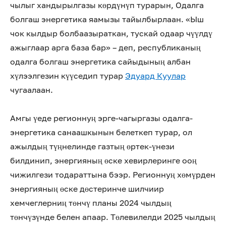
чылыг хандырылгазы көрдүнүп турарын, Одалга
болгаш энергетика яамызы тайылбырлаан. «Ыш
чок кылдыр болбаазыраткан, тускай одаар чүүлдү
ажыглаар арга база бар» – деп, республиканың
одалга болгаш энергетика сайыдының албан
хүлээлгезин күүседип турар
Эдуард Куулар
чугаалаан.
Амгы үеде регионнуң эрге-чагыргазы одалга-
энергетика санаашкынын белеткеп турар, ол
ажылдың түңнелинде газтың өртек-үнези
билдинип, энергияның өске хевирлеринге ооң
чижилгези тодараттына бээр. Регионнуң хөмүрден
энергияның өске дөстеринче шилчиир
хемчеглерниң төнчү планы 2024 чылдың
төнчүзүнде белен апаар. Төлевилелди 2025 чылдың