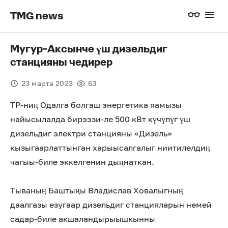
TMG news
Мугур-Аксынче үш дизельдиг
станцияны чедирер
23 марта 2023
63
ТР-ниң Одалга болгаш энергетика яамызы
найысылалда бирээзи-ле 500 кВт күчүлүг үш
дизельдиг электри станцияны «Дизель»
кызыгаарлаттынган харыысалгалыг ниитилелдиң
чагыы-биле эккелгенин дыңнаткан.
Тываның Баштыңы Владислав Ховалыгның
даалгазы езугаар дизельдиг станцияларын немей
садар-биле акшаландырыышкынны