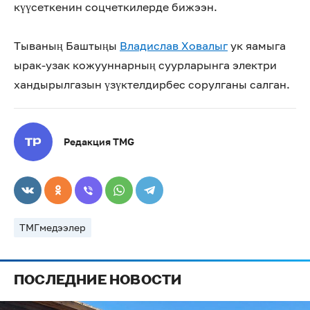
күүсеткенин соцчеткилерде бижээн.
Тываның Баштыңы
Владислав Ховалыг
ук яамыга
ырак-узак кожууннарның суурларынга электри
хандырылгазын үзүктелдирбес сорулганы салган.
Редакция TMG
ТМГмедээлер
ПОСЛЕДНИЕ НОВОСТИ