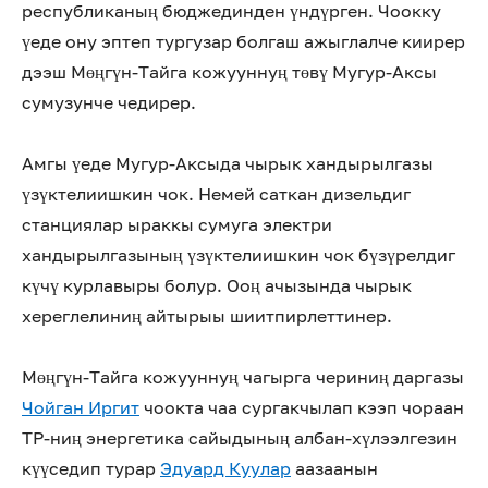
республиканың бюджединден үндүрген. Чоокку
үеде ону эптеп тургузар болгаш ажыглалче киирер
дээш Мөңгүн-Тайга кожууннуң төвү Мугур-Аксы
сумузунче чедирер.
Амгы үеде Мугур-Аксыда чырык хандырылгазы
үзүктелиишкин чок. Немей саткан дизельдиг
станциялар ыраккы сумуга электри
хандырылгазының үзүктелиишкин чок бүзүрелдиг
күчү курлавыры болур. Ооң ачызында чырык
хереглелиниң айтырыы шиитпирлеттинер.
Мөңгүн-Тайга кожууннуң чагырга чериниң даргазы
Чойган Иргит
чоокта чаа сургакчылап кээп чораан
ТР-ниң энергетика сайыдының албан-хүлээлгезин
күүседип турар
Эдуард Куулар
аазаанын