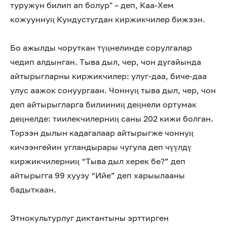
туружун билип ап болур" – деп, Каа-Хем
кожууннуң Кундустугдан киржикчилер бижээн.
Бо ажылды чоруткан түңнелинде сорулгалар
чедип алдынган. Тыва дыл, чер, чон дугайында
айтырыгларны киржикчилер: улуг-даа, биче-даа
улус аажок сонуургаан. Чоннуң тыва дыл, чер, чон
деп айтырыгларга билииниң деңнели ортумак
деңнелде: тиилекчилерниң саны 202 кижи болган.
Төрээн дылын кадагалаар айтырыгже чоннуң
кичээнгейин угландырары чугула деп чүүлдү
киржикчилерниң “Тыва дыл херек бе?” деп
айтырыгга 99 хуузу “Ийе” деп харыылааны
бадыткаан.
Этнокультурлуг диктантыны эрттирген