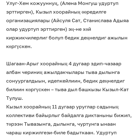
Улуг-Хем кожууннуң, (Алена Монгуш удуртуп
эрттирген), Кызыл хоорайның өөредилге
организациялары (Айсуля Сат, Станислава Адыяа
олар удуртуп эрттирген) эң-не хөй
киржикчилерлиг болуп бедик деңнелдиг ажылын
көргүскен.
Шагаан-Арыг хоорайның 4 дугаар эдип-чазаар
албан чериниң ажылдакчылары тыва дылынга
сонуургалдыын, идепкейлиин, бедик деңнелдиг
билиин көргүскен – тыва дыл башкызы Кызыл-Кат
Тулуш.
Кызыл хоорайның 11 дугаар уруглар садының
коллективи байырлыг байдалга диктаныны бижип,
төрээн Тывазынга, дылынга, чуртунга ынаан
чараш киржилгези-биле бадыткаан. Удуртуп