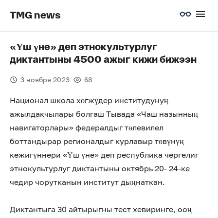
TMG news
«Үш үне» деп этнокультурлуг
диктантыны 4500 ажыг кижи бижээн
3 ноября 2023
68
Национал школа хөгжүдер институдунуң
ажылдакчылары болгаш Тывада «Чаш назынның
навигаторлары» федералдыг төлевилел
боттандырар регионалдыг курлавыр төвүнүң
кежигүннери «Үш үне» деп республика чергелиг
этнокультурлуг диктантыны октябрь 20- 24-ке
чедир чорутканын институт дыңнаткан.
Диктантыга 30 айтырыгны тест хевиринге, ооң