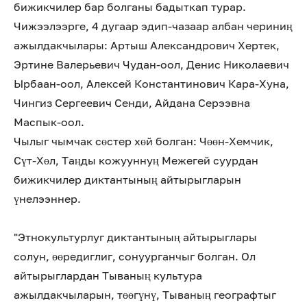
бижикчилер бар болганы бадыткап турар.
Чижээлээрге, 4 дугаар эдип-чазаар албан чериниң
ажылдакчылары: Артыш Александрович Хертек,
Эртине Валерьевич Чудан-оол, Денис Николаевич
Ырбаан-оол, Алексей Константинович Кара-Хуна,
Чингиз Сергеевич Сенди, Айдана Серээвна
Маспык-оол.
Чылыг чымчак сөстер хөй болган: Чөөн-Хемчик,
Сүт-Хөл, Таңды кожууннуң Межегей суурдан
бижикчилер диктантының айтырыгларын
үнелээннер.
"Этнокультурлуг диктантының айтырыглары
солун, өөредиглиг, сонуурганчыг болган. Ол
айтырыглардан Тываның культура
ажылдакчыларын, төөгүнү, Тываның географтыг