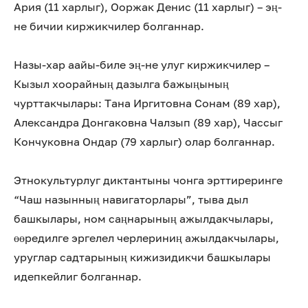
Ария (11 харлыг), Ооржак Денис (11 харлыг) – эң-
не бичии киржикчилер болганнар.
Назы-хар аайы-биле эң-не улуг киржикчилер –
Кызыл хоорайның дазылга бажыңының
чурттакчылары: Тана Иргитовна Сонам (89 хар),
Александра Донгаковна Чалзып (89 хар), Чассыг
Кончуковна Ондар (79 харлыг) олар болганнар.
Этнокультурлуг диктантыны чонга эрттиреринге
“Чаш назынның навигаторлары”, тыва дыл
башкылары, ном саңнарының ажылдакчылары,
өөредилге эргелел черлериниң ажылдакчылары,
уруглар садтарының кижизидикчи башкылары
идепкейлиг болганнар.