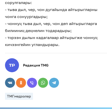
сорулгалары:
- тыва дыл, чер, чон дугайында айтырыгларны
чонга сонуургадыры;
- чоннуң тыва дыл, чер, чон деп айтырыгларга
билииниң деңнелин тодарадыры;
- төрээн дылын кадагалаар айтырыгже чоннуң
кичээнгейин угландырары.
Редакция TMG
ТМГмедээлер