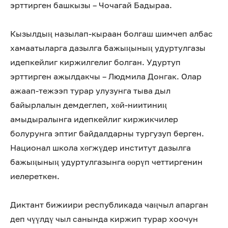
эрттирген башкызы – Чочагай Бадыраа.
Кызылдың назылап-кыраан болгаш шимчеп албас
хамаатыларга дазылга бажыңының удуртулгазы
идепкейлиг киржилгелиг болган. Удуртуп
эрттирген ажылдакчы – Людмила Донгак. Олар
ажаап-тежээп турар улузунга тыва дыл
байырлалын демдеглеп, хөй-ниитиниң
амыдыралынга идепкейлиг киржикчилер
болурунга эптиг байдалдарны тургузуп берген.
Национал школа хөгжүдер институт дазылга
бажыңының удуртулгазынга өөрүп четтиргенин
иелереткен.
Диктант бижиири республикада чаңчыл апарган
деп чүүлдү чыл санында киржип турар хоочун