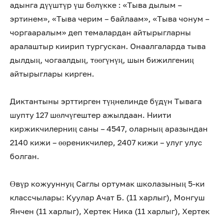
адынга дүүштүр үш бөлүкке : «Тыва дылым –
эртинем», «Тыва черим – байлаам», «Тыва чонум –
чоргааралым» деп темалардан айтырыгларны
аралаштыр киирип тургускан. Онаалгаларда тыва
дылдың, чогаалдың, төөгүнүң, шын бижилгениң
айтырыглары кирген.
Диктантыны эрттирген түңнелинде бүдүн Тывага
шупту 127 шөлчүгештер ажылдаан. Ниити
киржикчилерниң саны – 4547, оларның аразындан
2140 кижи – өөреникчилер, 2407 кижи – улуг улус
болган.
Өвүр кожууннуң Саглы ортумак школазының 5-ки
классчылары: Куулар Ачат Б. (11 харлыг), Монгуш
Янчен (11 харлыг), Хертек Ника (11 харлыг), Хертек