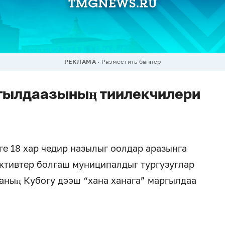
РЕКЛАМА
Разместить баннер
гылдаазының тиилекчилери
е 18 хар чедир назылыг оолдар аразынга
ктивтер болгаш муниципалдыг тургузуглар
аның Кубогу дээш “хана ханага” маргылдаа