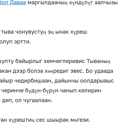
Оол Даваа
маргылдааның хүндүлүг аалчызы
 тыва чонувустуӊ эӊ ынак хүреш
олуп эртти.
шупту байырлыг хемчеглеривис Тываның
ан дээр болза хөөредиг эвес. Бо удаада
 байыр чедирбишаан, дайынчы оолдарывыс
н черинче бүдүн-бүрүн чанып келирин
деп, ол чугаалаан.
ган хүрештиң сес шыырак мөгези.