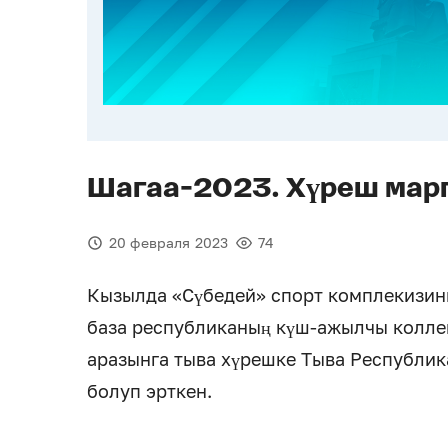
Шагаа-2023. Хүреш мар
20 февраля 2023
74
Кызылда «Сүбедей» спорт комплекизинг
база республиканың күш-ажылчы колле
аразынга тыва хүрешке Тыва Республик
болуп эрткен.