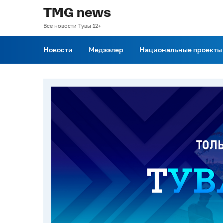
TMG news
Все новости Тувы 12+
Новости
Медээлер
Национальные проекты