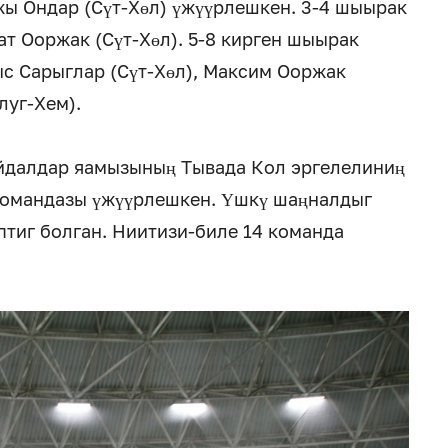
жы Ондар (Сүт-Хөл) үжүүрлешкен. 3-4 шыырак
ат Ооржак (Сүт-Хөл). 5-8 кирген шыырак
ыс Сарыглар (Сүт-Хөл), Максим Ооржак
луг-Хем).
йдалдар яамызының Тывада Кол эргелелиниң
 командазы үжүүрлешкен. Үшкү шаңналдыг
птиг болган. Ниитизи-биле 14 команда