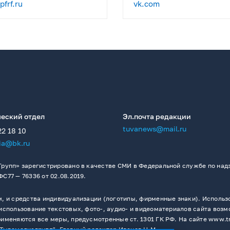
frf.ru
vk.com
еский отдел
Эл.почта редакции
tuvanews@mail.ru
22 18 10
ia@bk.ru
рупп» зарегистрировано в качестве СМИ в Федеральной службе по надз
77 — 76336 от 02.08.2019.
 и средства индивидуализации (логотипы, фирменные знаки). Использо
спользование текстовых, фото-, аудио- и видеоматериалов сайта возм
меняются все меры, предусмотренные ст. 1301 ГК РФ. На сайте www.t
Тывамедиагрупп". Главный редактор Иванов Н.М.