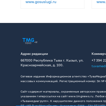
www.gosuslugi.ru
www.p
Адрес редакции
Коммерч
667000 Республика Тыва г. Кызыл, ул.
+7 394 2
Красноармейская, д. 100.
tuvamed
Сетевое издание Информационное агентство «ТуваМедиаГ
массовых коммуникаций. Регистрационный номер: Эл № ФС
Сайт содержит материалы, охраняемые авторским правом,
указанием гиперссылки на сайт www.tmgnews.ru. Любое и
«Тывамедиагрупп». К нарушителям данного положения при
РТ «ИД ТываМедиаГрупп». Учредитель СМИ －ГАУ РТ "ИД" 