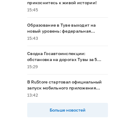
прикоснитесь к живой истории!
15:45
Образование в Туве выходит на
новый уровень: федеральная
поддержка и планы на будущее
15:43
Сводка Госавтоинспекции:
обстановка на дорогах Тувы за 5
августа
15:29
В RuStore стартовал официальный
запуск мобильного приложения
«Тува24»
13:42
Больше новостей