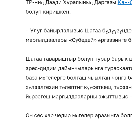
ТР-ниң Дээди Хуралының Даргазы
Кан-
болуп киришкен.
– Улуг байырлалывыс Шагаа бүдүүзүнде
маргылдаалары «Сүбедей» өргээзинге б
Шагаа таварыштыр болуп турар барык 
эрес-дидим дайынчыларынга тураскаатак
база мөгелерге болгаш чыылган чонга
хүлээлгезин төлептиг күүсеткеш, төрээ
йөрээгеш маргылдааларны ажыттывыс – 
Он сес хар чедир мөгелер аразынга бол