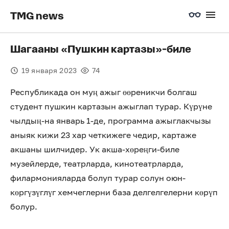
TMG news
Шагааны «Пушкин картазы»-биле
19 января 2023
74
Республикада он муң ажыг өөреникчи болгаш
студент пушкин картазын ажыглап турар. Күрүне
чылдың-на январь 1-де, программа ажыглакчызы
аныяк кижи 23 хар четкижеге чедир, картаже
акшаны шилчидер. Ук акша-хөреңги-биле
музейлерде, театрларда, кинотеатрларда,
филармонияларда болуп турар солун оюн-
көргүзүглүг хемчеглерни база делгелгелерни көрүп
болур.