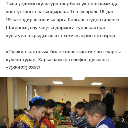
Тыва үндезин культура төвү база ук программада
коштунганын сагындыраал. Төп февраль 16-дан
19-ка чедир школачыларга болгаш студентилерге
Шагааның езу-чаңчылдарынга тураскааткан
культура-чырыдыышкын хемчеглерин эрттирер.
«Пушкин картазы»-биле коллективтиг чагыгларны
хүлээп турар. Харылзажыр телефон дугаары:
+7(39422) 23571