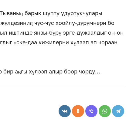
, Тываның барык шупту удуртукчулары
жүлдезиниң чүс-чүс хоойлу-дүрүмнери бо
ыл иштинде янзы-бүрү эрге-дужаалдыг он-он
лыг өске-даа кижилерни хүлээп ап чораан
 бир аңгы хүлээп алыр боор чорду…