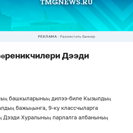
РЕКЛАМА
Разместить баннер
өреникчилери Дээди
ның башкыларының дилээ-биле Кызылдың
ралдың бажыңынга, 9-ку классчыларга
иң Дээди Хуралының парлалга албанының