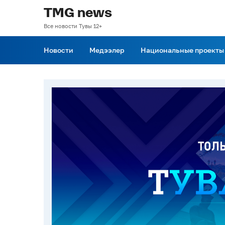
TMG news
Все новости Тувы 12+
Новости
Медээлер
Национальные проекты