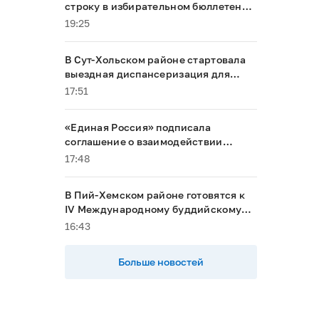
строку в избирательном бюллетене
на выборах в Госдуму
19:25
В Сут-Хольском районе стартовала
выездная диспансеризация для
маломобильных граждан
17:51
«Единая Россия» подписала
соглашение о взаимодействии
между Общественной палатой РФ и
17:48
политическими партиями
В Пий-Хемском районе готовятся к
IV Международному буддийскому
форуму
16:43
Больше новостей