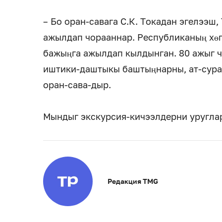
– Бо оран-савага С.К. Токадан эгелээш
ажылдап чорааннар. Республиканың хөг
бажыңга ажылдап кылдынган. 80 ажыг ч
иштики-даштыкы баштыңнарны, ат-сураг
оран-сава-дыр.
Мындыг экскурсия-кичээлдерни уруглар
Редакция TMG