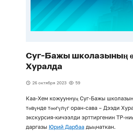
Суг-Бажы школазының ө
Хуралда
26 октября 2023
59
Каа-Хем кожууннуң Суг-Бажы школазы
төвүнде төөгүлүг оран-сава – Дээди Ху
экскурсия-кичээлди эрттиргенин ТР-н
даргазы
Юрий Дарбаа
дыңнаткан.