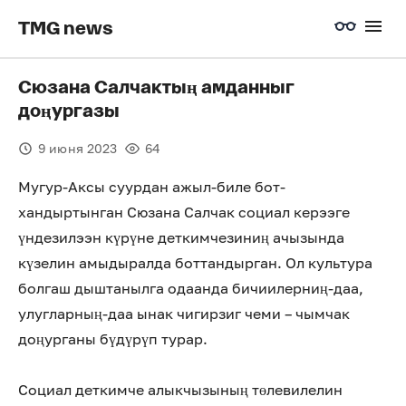
TMG news
Сюзана Салчактың амданныг
доңургазы
9 июня 2023
64
Мугур-Аксы суурдан ажыл-биле бот-
хандыртынган Сюзана Салчак социал керээге
үндезилээн күрүне деткимчезиниң ачызында
күзелин амыдыралда боттандырган. Ол культура
болгаш дыштанылга одаанда бичиилерниң-даа,
улугларның-даа ынак чигирзиг чеми – чымчак
доңурганы бүдүрүп турар.
Социал деткимче алыкчызының төлевилелин