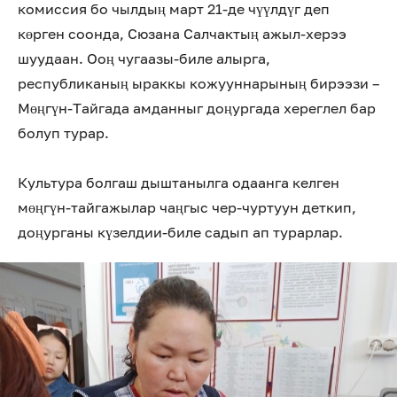
комиссия бо чылдың март 21-де чүүлдүг деп
көрген соонда, Сюзана Салчактың ажыл-херээ
шуудаан. Ооң чугаазы-биле алырга,
республиканың ыраккы кожууннарының бирээзи –
Мөңгүн-Тайгада амданныг доңургада хереглел бар
болуп турар.
Культура болгаш дыштанылга одаанга келген
мөңгүн-тайгажылар чаңгыс чер-чуртуун деткип,
доңурганы күзелдии-биле садып ап турарлар.