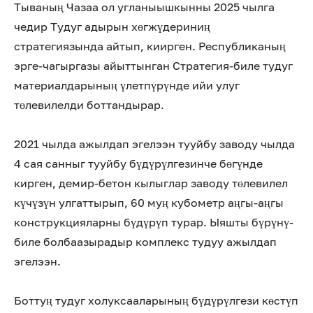
Тываның Чазаа ол угланыышкынны 2025 чылга
чедир Тудуг адырын хөгжүдериниң
стратегиязында айтып, киирген. Республиканың
эрге-чагыргазы айыттынган Стратегия-биле тудуг
материалдарының үлетпүрүнде ийи улуг
төлевилелди боттандырар.
2021 чылда ажылдап эгелээн тууйбу заводу чылда
4 сая санныг тууйбу бүдүрүлгезинче бөгүнде
кирген, демир-бетон кылыглар заводу төлевилел
күчүзүн улгаттырып, 60 муң кубометр аңгы-аңгы
конструкцияларны бүдүрүп турар. Ыяшты бүрүнү-
биле болбаазырадыр комплекс тудуу ажылдап
эгелээн.
Боттуң тудуг холуксааларының бүдүрүлгези көстүп