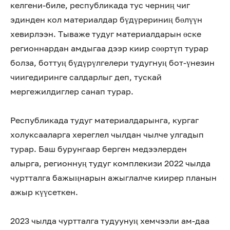
келгени-биле, республикада тус черниң чиг
эдинден кол материалдар бүдүрериниң бөлүүн
хевирлээн. Тываже тудуг материалдарын өске
регионнардан амдыгаа дээр киир сөөртүп турар
болза, боттуң бүдүрүлгелери тудугнуң бот-үнезин
чиигедиринге салдарлыг деп, тускай
мергежилдиглер санап турар.
Республикада тудуг материалдарынга, кургаг
холуксааларга хереглел чылдан чылче улгадып
турар. Баш бурунгаар берген медээлерден
алырга, регионнуң тудуг комплекизи 2022 чылда
чуртталга бажыңнарын ажыглалче киирер планын
ажыр күүсеткен.
2023 чылда чуртталга тудуунуң хемчээли ам-даа