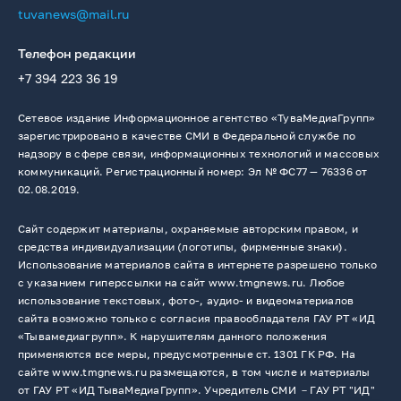
tuvanews@mail.ru
Телефон редакции
+7 394 223 36 19
Сетевое издание Информационное агентство «ТуваМедиаГрупп»
зарегистрировано в качестве СМИ в Федеральной службе по
надзору в сфере связи, информационных технологий и массовых
коммуникаций. Регистрационный номер: Эл № ФС77 — 76336 от
02.08.2019.
Сайт содержит материалы, охраняемые авторским правом, и
средства индивидуализации (логотипы, фирменные знаки).
Использование материалов сайта в интернете разрешено только
с указанием гиперссылки на сайт www.tmgnews.ru. Любое
использование текстовых, фото-, аудио- и видеоматериалов
сайта возможно только с согласия правообладателя ГАУ РТ «ИД
«Тывамедиагрупп». К нарушителям данного положения
применяются все меры, предусмотренные ст. 1301 ГК РФ. На
сайте www.tmgnews.ru размещаются, в том числе и материалы
от ГАУ РТ «ИД ТываМедиаГрупп». Учредитель СМИ －ГАУ РТ "ИД"