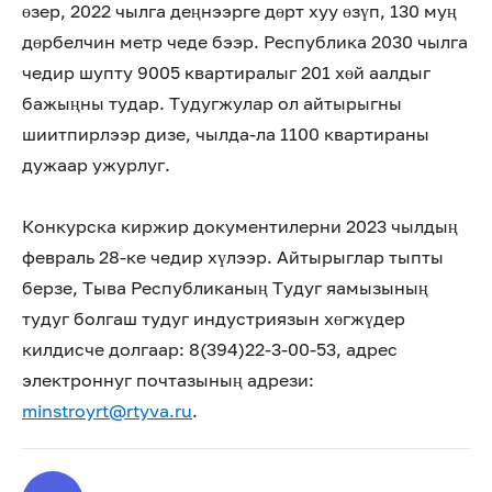
өзер, 2022 чылга деңнээрге дөрт хуу өзүп, 130 муң
дөрбелчин метр чеде бээр. Республика 2030 чылга
чедир шупту 9005 квартиралыг 201 хөй аалдыг
бажыңны тудар. Тудугжулар ол айтырыгны
шиитпирлээр дизе, чылда-ла 1100 квартираны
дужаар ужурлуг.
Конкурска киржир документилерни 2023 чылдың
февраль 28-ке чедир хүлээр. Айтырыглар тыпты
берзе, Тыва Республиканың Тудуг яамызының
тудуг болгаш тудуг индустриязын хөгжүдер
килдисче долгаар: 8(394)22-3-00-53, адрес
электроннуг почтазының адрези:
minstroyrt@rtyva.ru
.