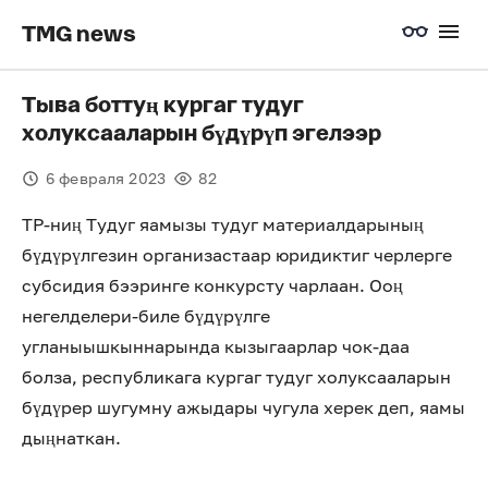
TMG news
Тыва боттуң кургаг тудуг
холуксааларын бүдүрүп эгелээр
6 февраля 2023
82
ТР-ниң Тудуг яамызы тудуг материалдарының
бүдүрүлгезин организастаар юридиктиг черлерге
субсидия бээринге конкурсту чарлаан. Ооң
негелделери-биле бүдүрүлге
угланыышкыннарында кызыгаарлар чок-даа
болза, республикага кургаг тудуг холуксааларын
бүдүрер шугумну ажыдары чугула херек деп, яамы
дыңнаткан.