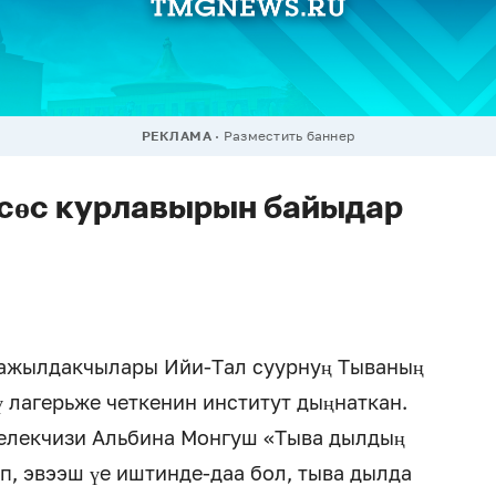
РЕКЛАМА
Разместить баннер
 сөс курлавырын байыдар
 ажылдакчылары Ийи-Тал суурнуң Тываның
 лагерьже четкенин институт дыңнаткан.
елекчизи Альбина Монгуш «Тыва дылдың
п, эвээш үе иштинде-даа бол, тыва дылда