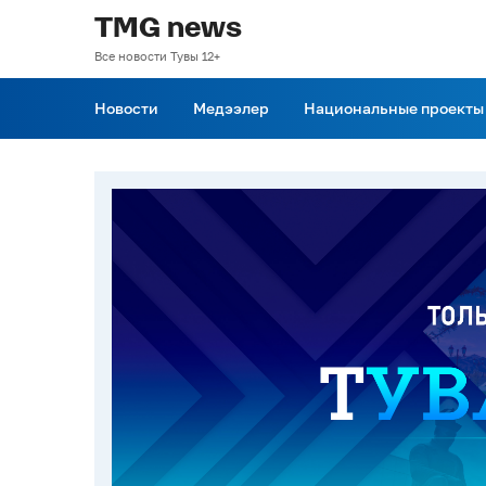
TMG news
Все новости Тувы 12+
Новости
Медээлер
Национальные проекты