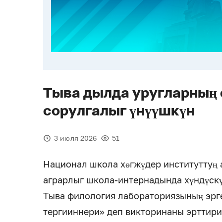
Тыва дылда уругларның
сорулгалыг үнүүшкүн
3 июля 2026
51
Национал школа хөгжүдер институттуң
аграрлыг школа-интернадында хүндүскү
Тыва филология лабораториязының эрг
тергииннери» деп викторинаны эрттири