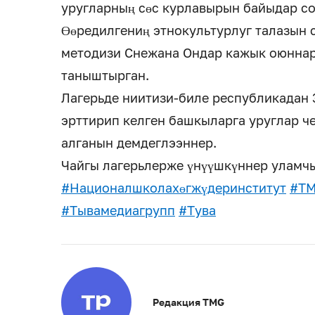
уругларның сөс курлавырын байыдар со
Өөредилгениң этнокультурлуг талазын
методизи Снежана Ондар кажык оюннар
таныштырган.
Лагерьде ниитизи-биле республикадан 3
эрттирип келген башкыларга уруглар ч
алганын демдеглээннер.
Чайгы лагерьлерже үнүүшкүннер уламчы
#Националшколахөгжүдеринститут
#ТМ
#Тывамедиагрупп
#Тува
Редакция TMG