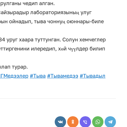
рулганы чедип алган.
 сайзырадыр лабораториязының улуг
ын ойнадып, тыва чоннуң оюннары-биле
4 уруг хаара туттунган. Солун хемчеглер
еттиргенини илередип, хөй чүүлдер билип
лап турар.
ГМедээлер
#Тыва
#Тывамедээ
#Тывадыл