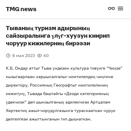
TMG news
Тываның туризм адырының
сайзыралынга үлүг-хуузун киирип
чоруур кижилерниң бирээзи
8 мая 2023
60
К.Б. Ондар аттыг Тыва үндезин культура төвүнге “Чиңзе”
кызыгаарлаан харыысалгалыг ниитилелдиң чиңгине
директору, Россияның Географтыг ниитилелиниң
кежигүнү, Тывада баштайгы «Дээди категорияның
үдекчизи” деп шынзылганың эдилекчизи Артцалам
Хертектиң ажыл-чорудулгазынга тураскааткан чурук
делгелгези ажыттынганын төп дыңнаткан.