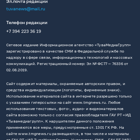
Эл.почта редакции
tuvanews@mail.ru
Телефон редакции
+7 394 223 36 19
Сетевое издание Информационное агентство «ТуваМедиаГрупп»
зарегистрировано в качестве СМИ в Федеральной службе по
надзору в сфере связи, информационных технологий и массовых
коммуникаций. Регистрационный номер: Эл № ФС77 — 76336 от
02.08.2019.
Сайт содержит материалы, охраняемые авторским правом, и
средства индивидуализации (логотипы, фирменные знаки).
Использование материалов сайта в интернете разрешено только
с указанием гиперссылки на сайт www.tmgnews.ru. Любое
использование текстовых, фото-, аудио- и видеоматериалов
сайта возможно только с согласия правообладателя ГАУ РТ «ИД
«Тывамедиагрупп». К нарушителям данного положения
применяются все меры, предусмотренные ст. 1301 ГК РФ. На
сайте www.tmgnews.ru размещаются, в том числе и материалы
от ГАУ РТ «ИД ТываМедиаГрупп». Учредитель СМИ －ГАУ РТ "ИД"