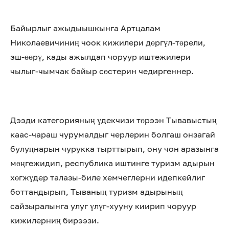
Байырлыг ажыдыышкынга Артцалам
Николаевичиниң чоок кижилери дөргүл-төрели,
эш-өөрү, кады ажылдап чоруур иштежилери
чылыг-чымчак байыр сөстерин чедиргеннер.
Дээди категорияның үдекчизи төрээн Тывавыстың
каас-чараш чурумалдыг черлерин болгаш онзагай
булуңнарын чурукка тырттырып, ону чон аразынга
мөңгежидип, республика иштинге туризм адырын
хөгжүдер талазы-биле хемчеглерни идепкейлиг
боттандырып, Тываның туризм адырының
сайзыралынга улуг үлүг-хууну киирип чоруур
кижилерниң бирээзи.