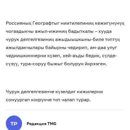
Россияның Географтыг ниитилелиниң кежигүнүнүң
чогаадыкчы ажыл-ижиниң бадыткалы – хууда
чурук делгелгезиниң ажыдыышкыны-биле төптүң
ажылдакчылары байырны чедирип, ам-даа улуг
чедиишкиннерни күзеп, хей-аъды бедик, сүлде-
сүзүү, тура-соруу быжыг болурун йөрээген.
Чурук делгелгезинче күзелдиг кижилерни
сонуургап көөрүнче төп чалап турар.
Редакция TMG