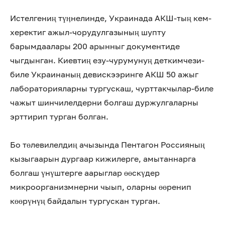
Истелгениң түӊнелинде, Украинада АКШ-тың кем-
херектиг ажыл-чорудулгазының шупту
барымдаалары 200 арынныг документиде
чыгдынган. Киевтиң езу-чурумунуң деткимчези-
биле Украинаның девискээринге АКШ 50 ажыг
лабораторияларны тургускаш, чурттакчылар-биле
чажыт шинчилелдерни болгаш дуржулгаларны
эрттирип турган болган.
Бо төлевилелдиң ачызында Пентагон Россияның
кызыгаарын дургаар кижилерге, амытаннарга
болгаш үнүштерге аарыглар өөскүдер
микроорганизмнерни чыып, оларны өөренип
көөрүнүң байдалын тургускан турган.