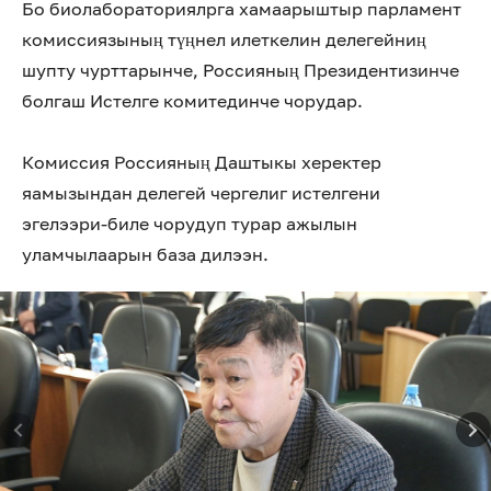
Бо биолабораториялрга хамаарыштыр парламент
комиссиязының түңнел илеткелин делегейниң
шупту чурттарынче, Россияның Президентизинче
болгаш Истелге комитединче чорудар.
Комиссия Россияның Даштыкы херектер
яамызындан делегей чергелиг истелгени
эгелээри-биле чорудуп турар ажылын
уламчылаарын база дилээн.