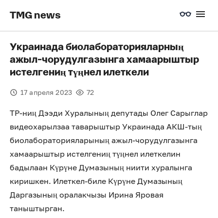
TMG news
Украинада биолабораторияларның
ажыл-чорудулгазынга хамаарыштыр
истелгениң түңнел илеткели
17 апреля 2023
72
ТР-ниң Дээди Хуралының депутады Олег Сарыглар
видеохарылзаа таварыштыр Украинада АКШ-тың
биолабораторияларының ажыл-чорудулгазынга
хамаарыштыр истелгениң түңнел илеткелин
бадылаан Күрүне Думазының ниити хуралынга
киришкен. Илеткел-биле Күрүне Думазының
Даргазының оралакчызы Ирина Яровая
таныштырган.