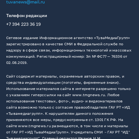
tuvanews@mail.ru
Телефон редакции
+7 394 223 36 19
Сетевое издание Информационное агентство «ТуваМедиаГрупп»
зарегистрировано в качестве СМИ в Федеральной службе по
надзору в сфере связи, информационных технологий и массовых
коммуникаций. Регистрационный номер: Эл № ФС77 — 76336 от
02.08.2019.
Сайт содержит материалы, охраняемые авторским правом, и
средства индивидуализации (логотипы, фирменные знаки).
Использование материалов сайта в интернете разрешено только
с указанием гиперссылки на сайт www.tmgnews.ru. Любое
использование текстовых, фото-, аудио- и видеоматериалов
сайта возможно только с согласия правообладателя ГАУ РТ «ИД
«Тывамедиагрупп». К нарушителям данного положения
применяются все меры, предусмотренные ст. 1301 ГК РФ. На
сайте www.tmgnews.ru размещаются, в том числе и материалы
от ГАУ РТ «ИД ТываМедиаГрупп». Учредитель СМИ －ГАУ РТ "ИД"
Тывамедиагрупп". Главный редактор Иванов Н.М.