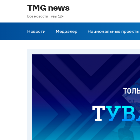
TMG news
Все новости Тувы 12+
Новости
Медээлер
Национальные проекты