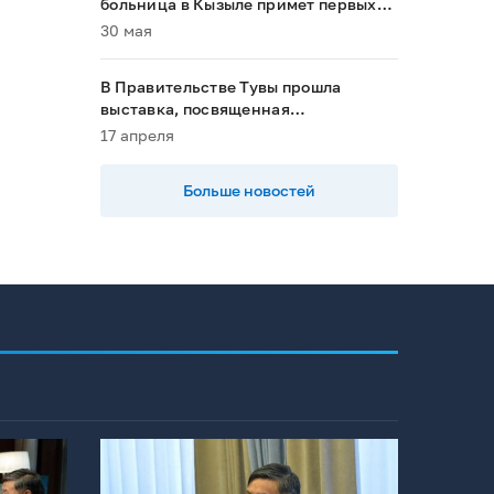
больница в Кызыле примет первых
пациентов в 2028 году»
30 мая
В Правительстве Тувы прошла
выставка, посвященная
национальным проектам
17 апреля
Больше новостей