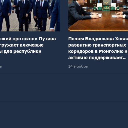
ский протокол» Путина
Планы Владислава Хова
гружает ключевые
развитию транспортных
ы для республики
коридоров в Монголию и
активно поддерживает
федеральный центр
ря
14 ноября