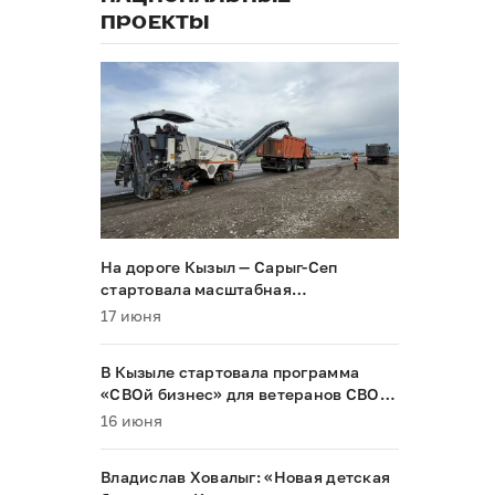
ПРОЕКТЫ
На дороге Кызыл — Сарыг-Сеп
стартовала масштабная
реконструкция
17 июня
В Кызыле стартовала программа
«СВОй бизнес» для ветеранов СВО и
их семей
16 июня
Владислав Ховалыг: «Новая детская