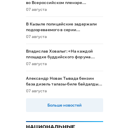
во Всероссийском пленэре
акварелистов в Ханты-Мансийске
07 августа
В Кызыле полицейские задержали
подозреваемого в серии
мошенничеств
07 августа
Владислав Ховалыг: «На каждой
площадке буддийского форума
будет обеспечен строгий контроль
07 августа
порядка»
Александр Новак Тывада бензин
база дизель талазы-биле байдалды
хыналдада алган
07 августа
Больше новостей
НАЦИОНАЛЬНЫЕ