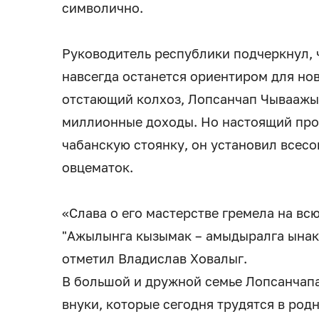
символично.
Руководитель республики подчеркнул,
навсегда останется ориентиром для нов
отстающий колхоз, Лопсанчап Чываажы
миллионные доходы. Но настоящий прор
чабанскую стоянку, он установил всесо
овцематок.
«Слава о его мастерстве гремела на всю
"Ажылынга кызымак – амыдыралга ынак" 
отметил Владислав Ховалыг.
В большой и дружной семье Лопсанчап
внуки, которые сегодня трудятся в род