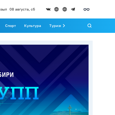
зыл
08 августа, сб
Спорт
Культура
Туризм
Развитие Тувы
Реда