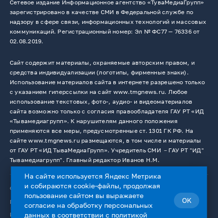
Сетевое издание Информационное агентство «ТуваМедиаГрупп»
зарегистрировано в качестве СМИ в Федеральной службе по
надзору в сфере связи, информационных технологий и массовых
коммуникаций. Регистрационный номер: Эл № ФС77 — 76336 от
02.08.2019.
Сайт содержит материалы, охраняемые авторским правом, и
средства индивидуализации (логотипы, фирменные знаки).
Использование материалов сайта в интернете разрешено только
с указанием гиперссылки на сайт www.tmgnews.ru. Любое
использование текстовых, фото-, аудио- и видеоматериалов
сайта возможно только с согласия правообладателя ГАУ РТ «ИД
«Тывамедиагрупп». К нарушителям данного положения
применяются все меры, предусмотренные ст. 1301 ГК РФ. На
сайте www.tmgnews.ru размещаются, в том числе и материалы
от ГАУ РТ «ИД ТываМедиаГрупп». Учредитель СМИ －ГАУ РТ "ИД"
Тывамедиагрупп". Главный редактор Иванов Н.М.
На сайте используется Яндекс Метрика
и собираются cookie-файлы, продолжая
© 2026. Все права защищены.
12+
пользование сайтом вы выражаете
OK
Пользовательское соглашение
согласие на
обработку персональных
Использование cookie-файлов
данных
в соответствии с
политикой