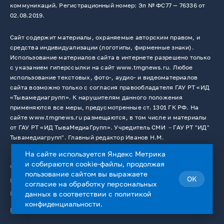
коммуникаций. Регистрационный номер: Эл № ФС77 — 76336 от
02.08.2019.
Сайт содержит материалы, охраняемые авторским правом, и
средства индивидуализации (логотипы, фирменные знаки).
Использование материалов сайта в интернете разрешено только
с указанием гиперссылки на сайт www.tmgnews.ru. Любое
использование текстовых, фото-, аудио- и видеоматериалов
сайта возможно только с согласия правообладателя ГАУ РТ «ИД
«Тывамедиагрупп». К нарушителям данного положения
применяются все меры, предусмотренные ст. 1301 ГК РФ. На
сайте www.tmgnews.ru размещаются, в том числе и материалы
от ГАУ РТ «ИД ТываМедиаГрупп». Учредитель СМИ －ГАУ РТ "ИД"
Тывамедиагрупп". Главный редактор Иванов Н.М.
На сайте используется Яндекс Метрика
и собираются cookie-файлы, продолжая
© 2026. Все права защищены.
12+
пользование сайтом вы выражаете
OK
Пользовательское соглашение
согласие на
обработку персональных
Использование cookie-файлов
данных
в соответствии с
политикой
конфиденциальности
.
Работает на