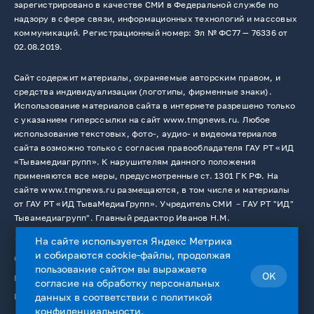
зарегистрировано в качестве СМИ в Федеральной службе по
надзору в сфере связи, информационных технологий и массовых
коммуникаций. Регистрационный номер: Эл № ФС77 — 76336 от
02.08.2019.
Сайт содержит материалы, охраняемые авторским правом, и
средства индивидуализации (логотипы, фирменные знаки).
Использование материалов сайта в интернете разрешено только
с указанием гиперссылки на сайт www.tmgnews.ru. Любое
использование текстовых, фото-, аудио- и видеоматериалов
сайта возможно только с согласия правообладателя ГАУ РТ «ИД
«Тывамедиагрупп». К нарушителям данного положения
применяются все меры, предусмотренные ст. 1301 ГК РФ. На
сайте www.tmgnews.ru размещаются, в том числе и материалы
от ГАУ РТ «ИД ТываМедиаГрупп». Учредитель СМИ －ГАУ РТ "ИД"
Тывамедиагрупп". Главный редактор Иванов Н.М.
На сайте используется Яндекс Метрика
и собираются cookie-файлы, продолжая
© 2026. Все права защищены.
12+
пользование сайтом вы выражаете
OK
Пользовательское соглашение
согласие на
обработку персональных
Использование cookie-файлов
данных
в соответствии с
политикой
конфиденциальности
.