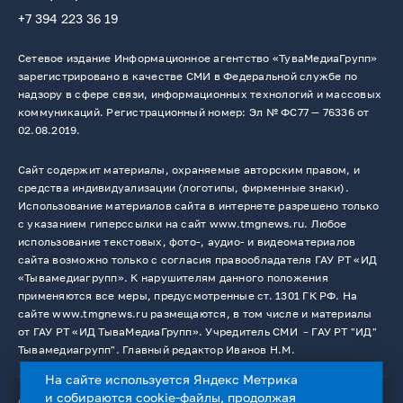
+7 394 223 36 19
Сетевое издание Информационное агентство «ТуваМедиаГрупп»
зарегистрировано в качестве СМИ в Федеральной службе по
надзору в сфере связи, информационных технологий и массовых
коммуникаций. Регистрационный номер: Эл № ФС77 — 76336 от
02.08.2019.
Сайт содержит материалы, охраняемые авторским правом, и
средства индивидуализации (логотипы, фирменные знаки).
Использование материалов сайта в интернете разрешено только
с указанием гиперссылки на сайт www.tmgnews.ru. Любое
использование текстовых, фото-, аудио- и видеоматериалов
сайта возможно только с согласия правообладателя ГАУ РТ «ИД
«Тывамедиагрупп». К нарушителям данного положения
применяются все меры, предусмотренные ст. 1301 ГК РФ. На
сайте www.tmgnews.ru размещаются, в том числе и материалы
от ГАУ РТ «ИД ТываМедиаГрупп». Учредитель СМИ －ГАУ РТ "ИД"
Тывамедиагрупп". Главный редактор Иванов Н.М.
На сайте используется Яндекс Метрика
и собираются cookie-файлы, продолжая
© 2026. Все права защищены.
12+