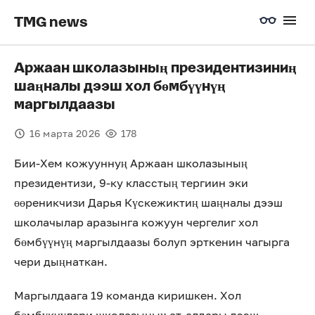
TMG news
Аржаан школазының президентизиниң
шаңналы дээш хол бөмбүүнүң
маргылдаазы
16 марта 2026
178
Бии-Хем кожууннуң Аржаан школазының
президентизи, 9-ку класстың тергиин эки
өөреникчизи Дарья Күскежиктиң шаңналы дээш
школачылар аразынга кожуун чергелиг хол
бөмбүүнүң маргылдаазы болуп эрткенин чагырга
чери дыңнаткан.
Маргылдаага 19 команда киришкен. Хол