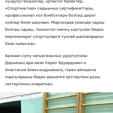
хүндүлүг бижиктер, өртектиг белектер,
«Спортмастер» садыының сертификаттары,
профессионал хол бөмбүктери болгаш дириг
хойлар-биле шаңнаан. Маргылдаа үезинде чараш
болгаш чараш, техниктиг оюнну көргүскен бедик
мергежилдиг спортчуларга тускай шаңналдарны
база тывыскан.
Аржаан суму чагыргазының удуртулгазы
Дарьяның ада-иези Херел Эдуардович и
Анастасия Александровнага, төрел аймаанга
маргылдааны бедик деңнелге эрттиргени дээш
четтиргенин илереткен.