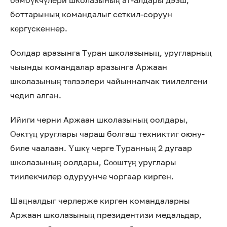
бөмбүкчүлери школазының ат-алдары дээш,
боттарының командалыг сеткил-соруун
көргүскеннер.
Оолдар аразынга Туран школазының, уругларның
чыынды командалар аразынга Аржаан
школазының төлээлери чайынналчак тиилелгени
чедип алган.
Ийиги черни Аржаан школазының оолдары,
Өөктүң уруглары чараш болгаш техниктиг оюну-
биле чаалаан. Үшкү черге Туранның 2 дугаар
школазының оолдары, Сөөштүң уруглары
тиилекчилер одуруунче чоргаар кирген.
Шаңналдыг черлерже кирген командаларны
Аржаан школазының президентизи медальдар,