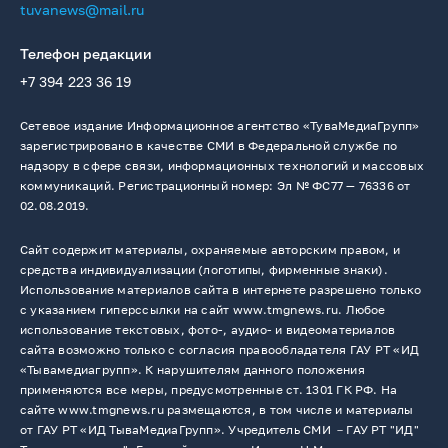
tuvanews@mail.ru
Телефон редакции
+7 394 223 36 19
Сетевое издание Информационное агентство «ТуваМедиаГрупп»
зарегистрировано в качестве СМИ в Федеральной службе по
надзору в сфере связи, информационных технологий и массовых
коммуникаций. Регистрационный номер: Эл № ФС77 — 76336 от
02.08.2019.
Сайт содержит материалы, охраняемые авторским правом, и
средства индивидуализации (логотипы, фирменные знаки).
Использование материалов сайта в интернете разрешено только
с указанием гиперссылки на сайт www.tmgnews.ru. Любое
использование текстовых, фото-, аудио- и видеоматериалов
сайта возможно только с согласия правообладателя ГАУ РТ «ИД
«Тывамедиагрупп». К нарушителям данного положения
применяются все меры, предусмотренные ст. 1301 ГК РФ. На
сайте www.tmgnews.ru размещаются, в том числе и материалы
от ГАУ РТ «ИД ТываМедиаГрупп». Учредитель СМИ －ГАУ РТ "ИД"