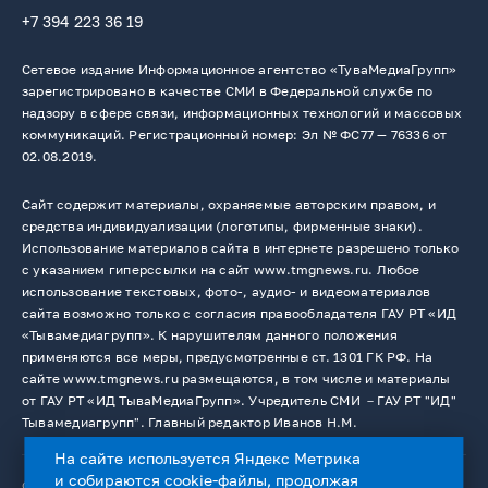
+7 394 223 36 19
Сетевое издание Информационное агентство «ТуваМедиаГрупп»
зарегистрировано в качестве СМИ в Федеральной службе по
надзору в сфере связи, информационных технологий и массовых
коммуникаций. Регистрационный номер: Эл № ФС77 — 76336 от
02.08.2019.
Сайт содержит материалы, охраняемые авторским правом, и
средства индивидуализации (логотипы, фирменные знаки).
Использование материалов сайта в интернете разрешено только
с указанием гиперссылки на сайт www.tmgnews.ru. Любое
использование текстовых, фото-, аудио- и видеоматериалов
сайта возможно только с согласия правообладателя ГАУ РТ «ИД
«Тывамедиагрупп». К нарушителям данного положения
применяются все меры, предусмотренные ст. 1301 ГК РФ. На
сайте www.tmgnews.ru размещаются, в том числе и материалы
от ГАУ РТ «ИД ТываМедиаГрупп». Учредитель СМИ －ГАУ РТ "ИД"
Тывамедиагрупп". Главный редактор Иванов Н.М.
На сайте используется Яндекс Метрика
и собираются cookie-файлы, продолжая
© 2026. Все права защищены.
12+