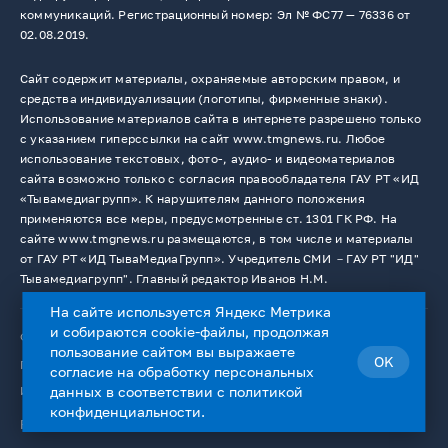
коммуникаций. Регистрационный номер: Эл № ФС77 — 76336 от
02.08.2019.
Сайт содержит материалы, охраняемые авторским правом, и
средства индивидуализации (логотипы, фирменные знаки).
Использование материалов сайта в интернете разрешено только
с указанием гиперссылки на сайт www.tmgnews.ru. Любое
использование текстовых, фото-, аудио- и видеоматериалов
сайта возможно только с согласия правообладателя ГАУ РТ «ИД
«Тывамедиагрупп». К нарушителям данного положения
применяются все меры, предусмотренные ст. 1301 ГК РФ. На
сайте www.tmgnews.ru размещаются, в том числе и материалы
от ГАУ РТ «ИД ТываМедиаГрупп». Учредитель СМИ －ГАУ РТ "ИД"
Тывамедиагрупп". Главный редактор Иванов Н.М.
На сайте используется Яндекс Метрика
и собираются cookie-файлы, продолжая
© 2026. Все права защищены.
12+
пользование сайтом вы выражаете
OK
Пользовательское соглашение
согласие на
обработку персональных
Использование cookie-файлов
данных
в соответствии с
политикой
конфиденциальности
.
Работает на