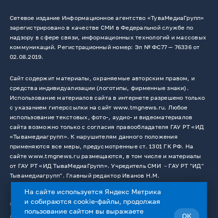
Сетевое издание Информационное агентство «ТуваМедиаГрупп»
зарегистрировано в качестве СМИ в Федеральной службе по
надзору в сфере связи, информационных технологий и массовых
коммуникаций. Регистрационный номер: Эл № ФС77 — 76336 от
02.08.2019.
Сайт содержит материалы, охраняемые авторским правом, и
средства индивидуализации (логотипы, фирменные знаки).
Использование материалов сайта в интернете разрешено только
с указанием гиперссылки на сайт www.tmgnews.ru. Любое
использование текстовых, фото-, аудио- и видеоматериалов
сайта возможно только с согласия правообладателя ГАУ РТ «ИД
«Тывамедиагрупп». К нарушителям данного положения
применяются все меры, предусмотренные ст. 1301 ГК РФ. На
сайте www.tmgnews.ru размещаются, в том числе и материалы
от ГАУ РТ «ИД ТываМедиаГрупп». Учредитель СМИ －ГАУ РТ "ИД"
Тывамедиагрупп". Главный редактор Иванов Н.М.
На сайте используется Яндекс Метрика
и собираются cookie-файлы, продолжая
© 2026. Все права защищены.
12+
пользование сайтом вы выражаете
OK
Пользовательское соглашение