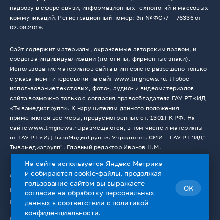
надзору в сфере связи, информационных технологий и массовых
коммуникаций. Регистрационный номер: Эл № ФС77 — 76336 от
02.08.2019.
Сайт содержит материалы, охраняемые авторским правом, и
средства индивидуализации (логотипы, фирменные знаки).
Использование материалов сайта в интернете разрешено только
с указанием гиперссылки на сайт www.tmgnews.ru. Любое
использование текстовых, фото-, аудио- и видеоматериалов
сайта возможно только с согласия правообладателя ГАУ РТ «ИД
«Тывамедиагрупп». К нарушителям данного положения
применяются все меры, предусмотренные ст. 1301 ГК РФ. На
сайте www.tmgnews.ru размещаются, в том числе и материалы
от ГАУ РТ «ИД ТываМедиаГрупп». Учредитель СМИ －ГАУ РТ "ИД"
Тывамедиагрупп". Главный редактор Иванов Н.М.
На сайте используется Яндекс Метрика
и собираются cookie-файлы, продолжая
© 2026. Все права защищены.
12+
пользование сайтом вы выражаете
OK
Пользовательское соглашение
согласие на
обработку персональных
Использование cookie-файлов
данных
в соответствии с
политикой
конфиденциальности
.
Работает на