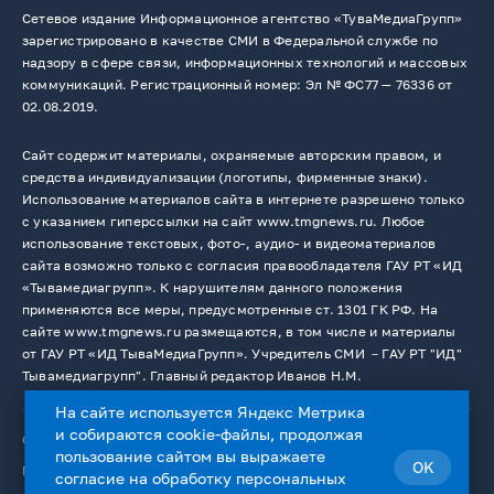
Сетевое издание Информационное агентство «ТуваМедиаГрупп»
зарегистрировано в качестве СМИ в Федеральной службе по
надзору в сфере связи, информационных технологий и массовых
коммуникаций. Регистрационный номер: Эл № ФС77 — 76336 от
02.08.2019.
Сайт содержит материалы, охраняемые авторским правом, и
средства индивидуализации (логотипы, фирменные знаки).
Использование материалов сайта в интернете разрешено только
с указанием гиперссылки на сайт www.tmgnews.ru. Любое
использование текстовых, фото-, аудио- и видеоматериалов
сайта возможно только с согласия правообладателя ГАУ РТ «ИД
«Тывамедиагрупп». К нарушителям данного положения
применяются все меры, предусмотренные ст. 1301 ГК РФ. На
сайте www.tmgnews.ru размещаются, в том числе и материалы
от ГАУ РТ «ИД ТываМедиаГрупп». Учредитель СМИ －ГАУ РТ "ИД"
Тывамедиагрупп". Главный редактор Иванов Н.М.
На сайте используется Яндекс Метрика
и собираются cookie-файлы, продолжая
© 2026. Все права защищены.
12+
пользование сайтом вы выражаете
OK
Пользовательское соглашение
согласие на
обработку персональных