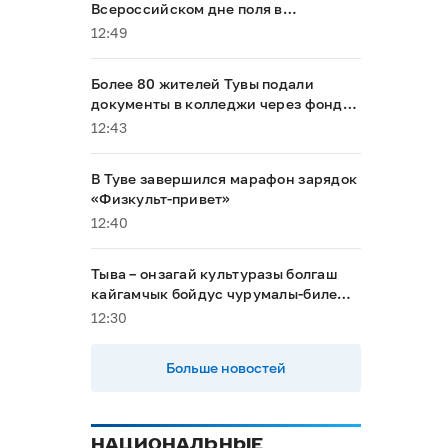
Всероссийском дне поля в
Алтайском крае
12:49
Более 80 жителей Тувы подали
документы в колледжи через фонд
«Защитники Отечества»
12:43
В Туве завершился марафон зарядок
«Физкульт-привет»
12:40
Тыва – онзагай культуразы болгаш
кайгамчык бойдус чурумалы-биле
туристерни хаара тудуп турар
12:30
Больше новостей
НАЦИОНАЛЬНЫЕ