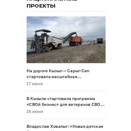
ПРОЕКТЫ
На дороге Кызыл — Сарыг-Сеп
стартовала масштабная
реконструкция
17 июня
В Кызыле стартовала программа
«СВОй бизнес» для ветеранов СВО и
их семей
16 июня
Владислав Ховалыг: «Новая детская