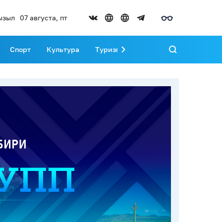
ызыл
07 августа, пт
Спорт
Культура
Туризм
Развитие Тувы
Реда