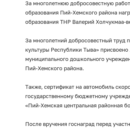
За многолетнюю добросовестную работу
образования Пий-Хемского района нагр
образования ТНР Валерий Холчукмаа-ве
За многолетний добросовестный труд 
культуры Республики Тыва» присвоено
муниципального дошкольного учрежден
Пий-Хемского района.
Также, сертификат на автомобиль скор
государственному бюджетному учрежд
«Пий-Хемская центральная районная бо
После вручения госнаград перед участ