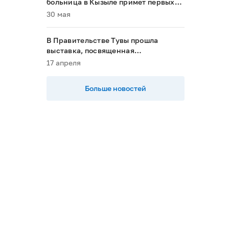
больница в Кызыле примет первых
пациентов в 2028 году»
30 мая
В Правительстве Тувы прошла
выставка, посвященная
национальным проектам
17 апреля
Больше новостей