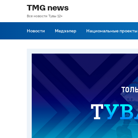
TMG news
Все новости Тувы 12+
Новости
Медээлер
Национальные проекты