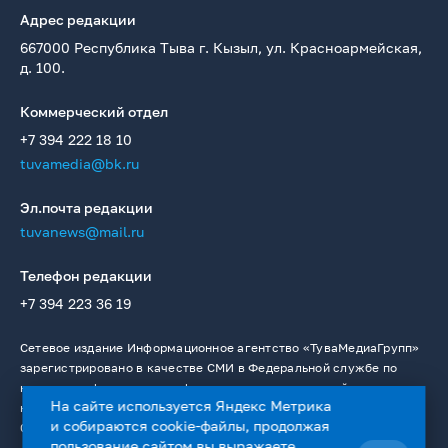
Адрес редакции
667000 Республика Тыва г. Кызыл, ул. Красноармейская,
д. 100.
Коммерческий отдел
+7 394 222 18 10
tuvamedia@bk.ru
Эл.почта редакции
tuvanews@mail.ru
Телефон редакции
+7 394 223 36 19
Сетевое издание Информационное агентство «ТуваМедиаГрупп»
зарегистрировано в качестве СМИ в Федеральной службе по
надзору в сфере связи, информационных технологий и массовых
На сайте используется Яндекс Метрика
коммуникаций. Регистрационный номер: Эл № ФС77 — 76336 от
и собираются cookie-файлы, продолжая
02.08.2019.
пользование сайтом вы выражаете