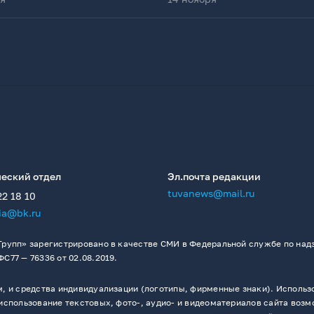
еский отдел
Эл.почта редакции
tuvanews@mail.ru
22 18 10
ia@bk.ru
рупп» зарегистрировано в качестве СМИ в Федеральной службе по надз
77 — 76336 от 02.08.2019.
 и средства индивидуализации (логотипы, фирменные знаки). Использо
спользование текстовых, фото-, аудио- и видеоматериалов сайта возм