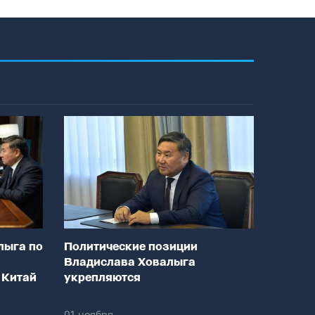
лыга по
Политические позиции
Владислава Ховалыга
 Китай
укрепляются
01 ноября