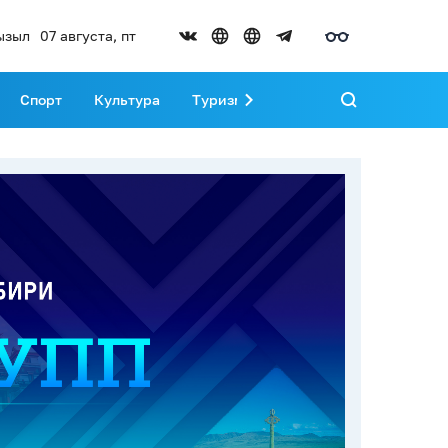
ызыл
07 августа, пт
Спорт
Культура
Туризм
Развитие Тувы
Реда