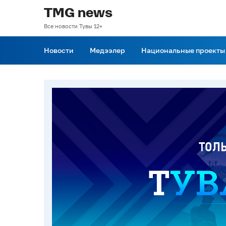
TMG news
Все новости Тувы 12+
Новости
Медээлер
Национальные проекты