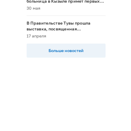
больница в Кызыле примет первых
пациентов в 2028 году»
30 мая
В Правительстве Тувы прошла
выставка, посвященная
национальным проектам
17 апреля
Больше новостей