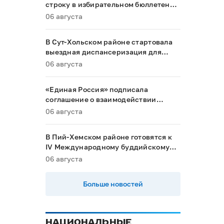
строку в избирательном бюллетене
на выборах в Госдуму
06 августа
В Сут-Хольском районе стартовала
выездная диспансеризация для
маломобильных граждан
06 августа
«Единая Россия» подписала
соглашение о взаимодействии
между Общественной палатой РФ и
06 августа
политическими партиями
В Пий-Хемском районе готовятся к
IV Международному буддийскому
форуму
06 августа
Больше новостей
НАЦИОНАЛЬНЫЕ