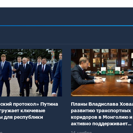
ский протокол» Путина
Планы Владислава Хова
гружает ключевые
развитию транспортных
ы для республики
коридоров в Монголию и
активно поддерживает
федеральный центр
ря
14 ноября