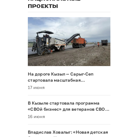
ПРОЕКТЫ
На дороге Кызыл — Сарыг-Сеп
стартовала масштабная
реконструкция
17 июня
В Кызыле стартовала программа
«СВОй бизнес» для ветеранов СВО и
их семей
16 июня
Владислав Ховалыг: «Новая детская