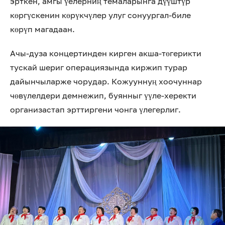
эрткен, амгы үелерниң темаларынга дүүштүр
көргүскенин көрүкчүлер улуг сонуургал-биле
көрүп магадаан.
Ачы-дуза концертинден кирген акша-төгерикти
тускай шериг операциязында киржип турар
дайынчыларже чорудар. Кожууннуң хоочуннар
чөвүлелдери демнежип, буянныг үүле-херекти
организастап эрттиргени чонга үлегерлиг.