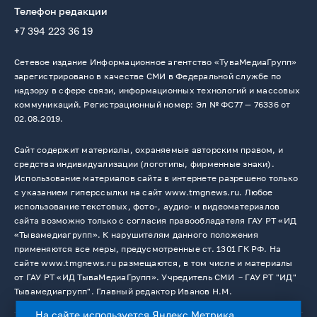
Телефон редакции
+7 394 223 36 19
Сетевое издание Информационное агентство «ТуваМедиаГрупп»
зарегистрировано в качестве СМИ в Федеральной службе по
надзору в сфере связи, информационных технологий и массовых
коммуникаций. Регистрационный номер: Эл № ФС77 — 76336 от
02.08.2019.
Сайт содержит материалы, охраняемые авторским правом, и
средства индивидуализации (логотипы, фирменные знаки).
Использование материалов сайта в интернете разрешено только
с указанием гиперссылки на сайт www.tmgnews.ru. Любое
использование текстовых, фото-, аудио- и видеоматериалов
сайта возможно только с согласия правообладателя ГАУ РТ «ИД
«Тывамедиагрупп». К нарушителям данного положения
применяются все меры, предусмотренные ст. 1301 ГК РФ. На
сайте www.tmgnews.ru размещаются, в том числе и материалы
от ГАУ РТ «ИД ТываМедиаГрупп». Учредитель СМИ －ГАУ РТ "ИД"
Тывамедиагрупп". Главный редактор Иванов Н.М.
На сайте используется Яндекс Метрика