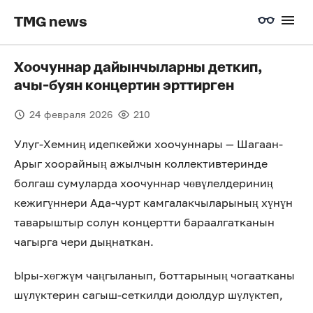
TMG news
Хоочуннар дайынчыларны деткип,
ачы-буян концертин эрттирген
24 февраля 2026
210
Улуг-Хемниң идепкейжи хоочуннары — Шагаан-
Арыг хоорайның ажылчын коллективтеринде
болгаш сумуларда хоочуннар чөвүлелдериниң
кежигүннери Ада-чурт камгалакчыларының хүнүн
таварыштыр солун концертти бараалгатканын
чагырга чери дыңнаткан.
Ыры-хөгжүм чаңгыланып, боттарының чогаатканы
шүлүктерин сагыш-сеткилди доюлдур шүлүктеп,