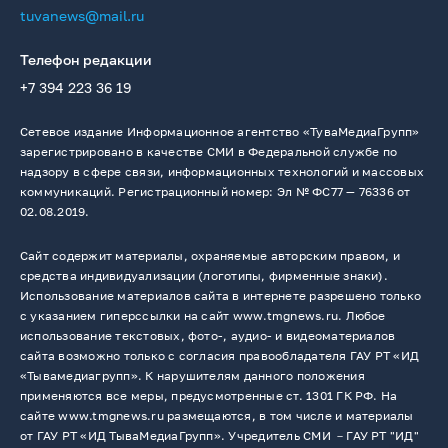
tuvanews@mail.ru
Телефон редакции
+7 394 223 36 19
Сетевое издание Информационное агентство «ТуваМедиаГрупп»
зарегистрировано в качестве СМИ в Федеральной службе по
надзору в сфере связи, информационных технологий и массовых
коммуникаций. Регистрационный номер: Эл № ФС77 — 76336 от
02.08.2019.
Сайт содержит материалы, охраняемые авторским правом, и
средства индивидуализации (логотипы, фирменные знаки).
Использование материалов сайта в интернете разрешено только
с указанием гиперссылки на сайт www.tmgnews.ru. Любое
использование текстовых, фото-, аудио- и видеоматериалов
сайта возможно только с согласия правообладателя ГАУ РТ «ИД
«Тывамедиагрупп». К нарушителям данного положения
применяются все меры, предусмотренные ст. 1301 ГК РФ. На
сайте www.tmgnews.ru размещаются, в том числе и материалы
от ГАУ РТ «ИД ТываМедиаГрупп». Учредитель СМИ －ГАУ РТ "ИД"