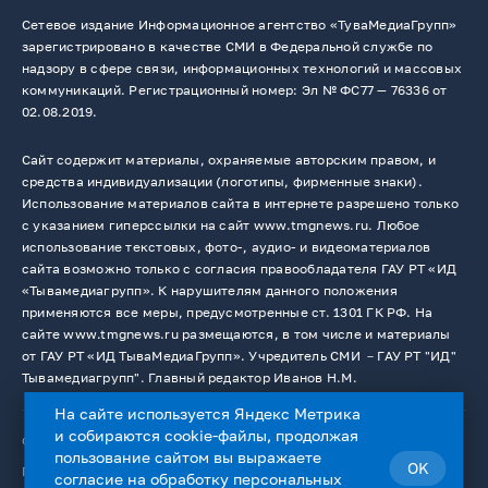
Сетевое издание Информационное агентство «ТуваМедиаГрупп»
зарегистрировано в качестве СМИ в Федеральной службе по
надзору в сфере связи, информационных технологий и массовых
коммуникаций. Регистрационный номер: Эл № ФС77 — 76336 от
02.08.2019.
Сайт содержит материалы, охраняемые авторским правом, и
средства индивидуализации (логотипы, фирменные знаки).
Использование материалов сайта в интернете разрешено только
с указанием гиперссылки на сайт www.tmgnews.ru. Любое
использование текстовых, фото-, аудио- и видеоматериалов
сайта возможно только с согласия правообладателя ГАУ РТ «ИД
«Тывамедиагрупп». К нарушителям данного положения
применяются все меры, предусмотренные ст. 1301 ГК РФ. На
сайте www.tmgnews.ru размещаются, в том числе и материалы
от ГАУ РТ «ИД ТываМедиаГрупп». Учредитель СМИ －ГАУ РТ "ИД"
Тывамедиагрупп". Главный редактор Иванов Н.М.
На сайте используется Яндекс Метрика
и собираются cookie-файлы, продолжая
© 2026. Все права защищены.
12+
пользование сайтом вы выражаете
OK
Пользовательское соглашение
согласие на
обработку персональных