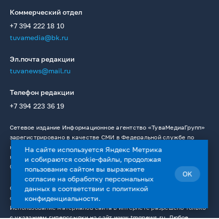
Коммерческий отдел
+7 394 222 18 10
tuvamedia@bk.ru
Эл.почта редакции
tuvanews@mail.ru
Телефон редакции
+7 394 223 36 19
Сетевое издание Информационное агентство «ТуваМедиаГрупп»
зарегистрировано в качестве СМИ в Федеральной службе по
надзору в сфере связи, информационных технологий и массовых
На сайте используется Яндекс Метрика
коммуникаций. Регистрационный номер: Эл № ФС77 — 76336 от
и собираются cookie-файлы, продолжая
02.08.2019.
пользование сайтом вы выражаете
OK
согласие на
обработку персональных
Сайт содержит материалы, охраняемые авторским правом, и
данных
в соответствии с
политикой
средства индивидуализации (логотипы, фирменные знаки).
конфиденциальности
.
Использование материалов сайта в интернете разрешено только
с указанием гиперссылки на сайт www.tmgnews.ru. Любое