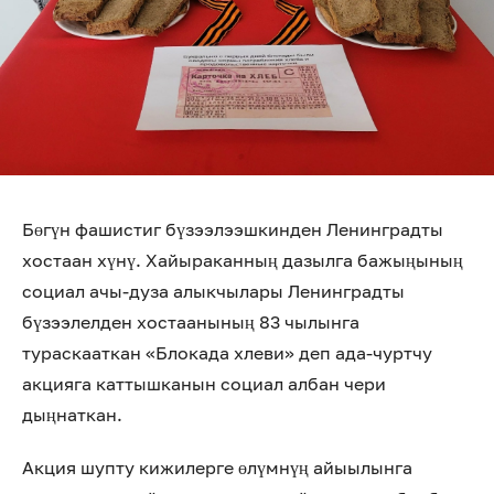
Бөгүн фашистиг бүзээлээшкинден Ленинградты
хостаан хүнү. Хайыраканның дазылга бажыңының
социал ачы-дуза алыкчылары Ленинградты
бүзээлелден хостаанының 83 чылынга
тураскааткан «Блокада хлеви» деп ада-чуртчу
акцияга каттышканын социал албан чери
дыңнаткан.
Акция шупту кижилерге өлүмнүң айыылынга