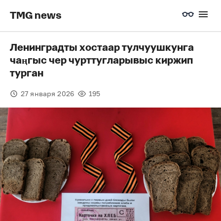
TMG news
Ленинградты хостаар тулчуушкунга
чаңгыс чер чурттугларывыс киржип
турган
27 января 2026
195