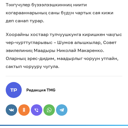
Төөгүчүлер бүзээлээшкинниң ниити
когарааннарының саны бүдүн чартык сая кижи
деп санап турар.
Хоорайны хостаар тулчуушкунга киришкен чаңгыс
чер-чурттугларывыс – Шумов алышкылар, Совет
эвилелиниң Маадыры Николай Макаренко.
Оларның эрес-дидим, маадырлыг чоруун утпайн,
сактып чорууру чугула.
Редакция TMG