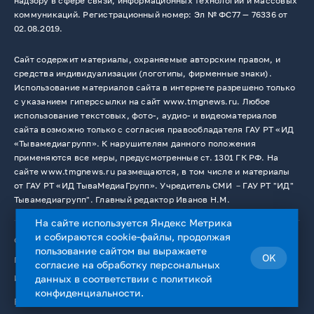
надзору в сфере связи, информационных технологий и массовых
коммуникаций. Регистрационный номер: Эл № ФС77 — 76336 от
02.08.2019.
Сайт содержит материалы, охраняемые авторским правом, и
средства индивидуализации (логотипы, фирменные знаки).
Использование материалов сайта в интернете разрешено только
с указанием гиперссылки на сайт www.tmgnews.ru. Любое
использование текстовых, фото-, аудио- и видеоматериалов
сайта возможно только с согласия правообладателя ГАУ РТ «ИД
«Тывамедиагрупп». К нарушителям данного положения
применяются все меры, предусмотренные ст. 1301 ГК РФ. На
сайте www.tmgnews.ru размещаются, в том числе и материалы
от ГАУ РТ «ИД ТываМедиаГрупп». Учредитель СМИ －ГАУ РТ "ИД"
Тывамедиагрупп". Главный редактор Иванов Н.М.
На сайте используется Яндекс Метрика
и собираются cookie-файлы, продолжая
© 2026. Все права защищены.
12+
пользование сайтом вы выражаете
OK
Пользовательское соглашение
согласие на
обработку персональных
Использование cookie-файлов
данных
в соответствии с
политикой
конфиденциальности
.
Работает на